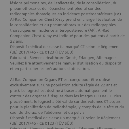
lésions pulmonaires, de l'atélectasie, de la consolidation, du
pneumothorax et de l'épanchement pleural sur des
radiographies thoraciques en incidence postéroantérieure (PA).
AI-Rad Companion Chest X-ray prend en charge l'évaluation de
la consolidation et du pneumothorax sur des radiographies
thoraciques en incidence antéropostérieure (AP). AI-Rad
Companion Chest X-ray est indiqué pour des patients à partir de
22 ans.
Dispositif médical de classe IIa marqué CE selon le Règlement
(UE) 2017/745 - CE 0123 (TÜV SÜD)
Fabricant : Siemens Healthcare GmbH, Erlangen, Allemagne
Veuillez lire attentivement le manuel d’utilisation du dispositif
et en particulier les précautions d'utilisation.
AI-Rad Companion Organs RT est conçu pour être utilisé
exclusivement sur une population adulte (âgée de 22 ans et
plus). Le logiciel est destiné à tracer automatiquement le
contour des organes à risques dans les images DICOM CT. Plus
précisément, le logiciel a été validé sur des volumes CT acquis
pour la planification de radiothérapie, y compris de la tête et du
cou, du thorax, de l'abdomen et du pelvis.
Dispositif médical de classe IIb marqué CE selon le Règlement
(UE) 2017/745 - CE 0123 (TÜV SÜD)
Fabricant : Siemens Healthcare GmbH, Erlangen, Allemagne