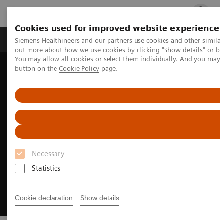
Cookies used for improved website experience
Produits & services
Spécialités cliniques
Siemens Healthineers and our partners use cookies and other simil
out more about how we use cookies by clicking "Show details" or b
You may allow all cookies or select them individually. And you ma
button on the
Cookie Policy
page.
Accueil
Solutions digitales pour l'imagerie
Gestion universelle des données
Necessary
Statistics
Cookie declaration
Show details