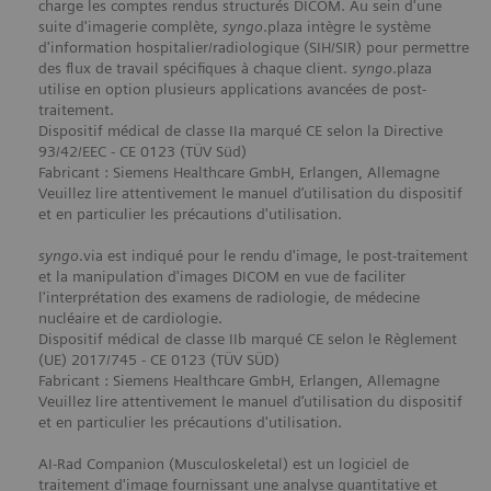
charge les comptes rendus structurés DICOM. Au sein d'une
suite d'imagerie complète,
syngo
.plaza intègre le système
d'information hospitalier/radiologique (SIH/SIR) pour permettre
des flux de travail spécifiques à chaque client.
syngo
.plaza
utilise en option plusieurs applications avancées de post-
traitement.
Dispositif médical de classe IIa marqué CE selon la Directive
93/42/EEC - CE 0123 (TÜV Süd)
Fabricant : Siemens Healthcare GmbH, Erlangen, Allemagne
Veuillez lire attentivement le manuel d’utilisation du dispositif
et en particulier les précautions d'utilisation.
syngo
.via est indiqué pour le rendu d'image, le post-traitement
et la manipulation d'images DICOM en vue de faciliter
l'interprétation des examens de radiologie, de médecine
nucléaire et de cardiologie.
Dispositif médical de classe IIb marqué CE selon le Règlement
(UE) 2017/745 - CE 0123 (TÜV SÜD)
Fabricant : Siemens Healthcare GmbH, Erlangen, Allemagne
Veuillez lire attentivement le manuel d’utilisation du dispositif
et en particulier les précautions d'utilisation.
AI-Rad Companion (Musculoskeletal) est un logiciel de
traitement d'image fournissant une analyse quantitative et