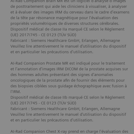
AI-Rad Companion Brain MR est un logiciel d'analyse d'images
de posttraitement qui aide les cliniciens à visualiser, à analyser
et à évaluer des images IRM du cerveau dans le cadre d'examens
de la tête par résonance magnétique pour l'évaluation des
propriétés volumétriques de diverses structures cérébrales.
Dispositif médical de classe IIa marqué CE selon le Règlement
(UE) 2017/745 - CE 0123 (TÜV SÜD)
Fabricant : Siemens Healthcare GmbH, Erlangen, Allemagne
Veuillez lire attentivement le manuel d’utilisation du dispositif
et en particulier les précautions d'utilisation.
AI-Rad Companion Prostate MR est indiqué pour le traitement
et l'annotation d'images IRM DICOM de la prostate acquises sur
des hommes adultes présentant des signes d'anomalies
oncologiques de la prostate afin de fournir des éléments pour
des biopsies ciblées sous guidage échographique avec fusion à
l'IRM.
Dispositif médical de classe IIb marqué CE selon le Règlement
(UE) 2017/745 - CE 0123 (TÜV SÜD)
Fabricant : Siemens Healthcare GmbH, Erlangen, Allemagne
Veuillez lire attentivement le manuel d’utilisation du dispositif
et en particulier les précautions d'utilisation.
AI-Rad Companion Chest X-ray prend en charge l'évaluation des