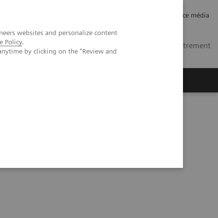
Carrières
Relations investisseurs
Espace média
neers websites and personalize content
e Policy
.
FR
Contacts
Se connecter / Enregistrement
anytime by clicking on the "Review and
ctives
A propos de