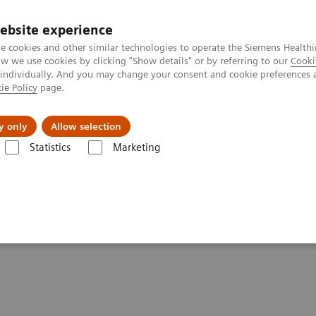
ebsite experience
e cookies and other similar technologies to operate the Siemens Healthi
 we use cookies by clicking "Show details" or by referring to our
Cooki
 individually. And you may change your consent and cookie preferences 
ie Policy
page.
Formations & Accompagnement
Vision & perspe
y only
Allow selection
Statistics
Marketing
nts témoignent