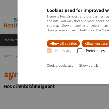
Cookies used for improved w
Siemens Healthineers and our partners us
and ads. You may find out more about how
You may allow all cookies or select them
change your consent" button on the
Cook
Produits & services
Spécialités cliniques
Allow all cookies
Allow necessar
Necessary
Preferences
Accueil
Solutions digitales pour l'imagerie
syngo
.via
Nos clie
Cookie declaration
Show details
syngo
.via
Nos clients témoignent