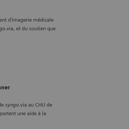
ment d'imagerie médicale
go
.via, et du soutien que
nner
 de
syngo.
via au CHU de
portent une aide à la