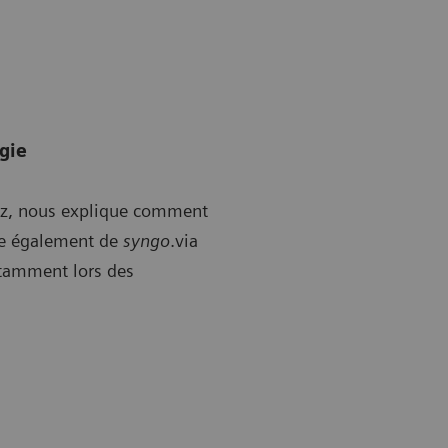
ogie
etz, nous explique comment
rle également de
syngo
.via
otamment lors des