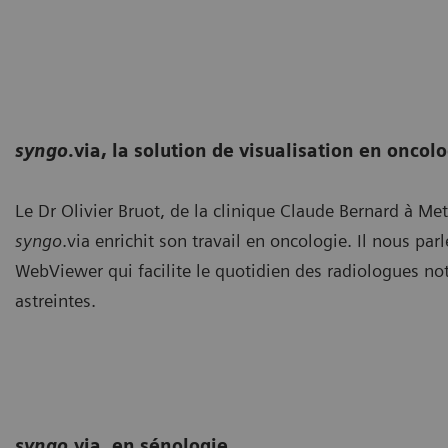
syngo
.via, la solution de visualisation en oncol
Le Dr Olivier Bruot, de la clinique Claude Bernard à M
syngo
.via enrichit son travail en oncologie. Il nous pa
WebViewer qui facilite le quotidien des radiologues n
astreintes.
syngo.
via, en sénologie