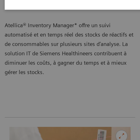
de variabilité.
Atellica® Inventory Manager* offre un suivi
automatisé et en temps réel des stocks de réactifs et
de consommables sur plusieurs sites d’analyse. La
solution IT de Siemens Healthineers contribuent à
diminuer les coûts, à gagner du temps et à mieux
gérer les stocks.