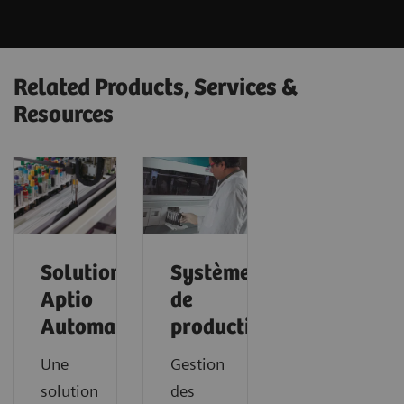
Related Products, Services &
Resources
Solution
Systèmes
Aptio
de
Automation
productivité
Une
Gestion
solution
des