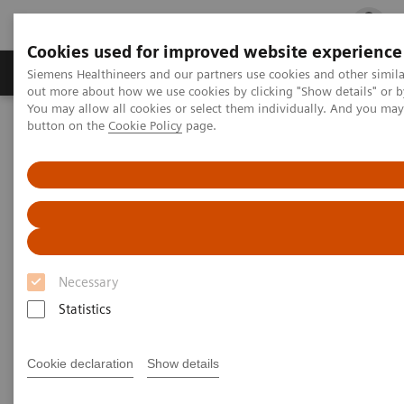
Cookies used for improved website experience
Produits & services
Spécialités cliniques
Siemens Healthineers and our partners use cookies and other simil
out more about how we use cookies by clicking "Show details" or b
You may allow all cookies or select them individually. And you ma
button on the
Cookie Policy
page.
Accueil
Solutions digitales pour le diagnostic de laboratoire
Système de gestion des inventaires
Atellica Inventory Manager
Atellica Inventory Manager
Les bons produits au bon moment
Necessary
Statistics
Cookie declaration
Show details
Les processus manuels de commande et de suivi des
stocks sont fastidieux et coûteux, source d’erreurs et