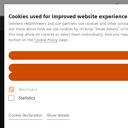
Cookies used for improved website experience
Produits & services
Spécialités cliniques
Siemens Healthineers and our partners use cookies and other simil
out more about how we use cookies by clicking "Show details" or b
You may allow all cookies or select them individually. And you ma
button on the
Cookie Policy
page.
Accueil
Imagerie Médicale
Scanner
SOMATOM
Plateforme SOMATOM go.
Necessary
Statistics
Cookie declaration
Show details