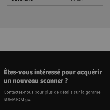
Êtes-vous intéressé pour acquérir
un nouveau scanner ?
Contactez-nous pour plus de détails sur la gamme
SOMATOM go.
Coupes
Coupes
Coupes
32 (64 avec IVR)
32 (64 avec IVR)
64 (128 avec IVR)