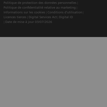
Politique de protection des données personnelles
Politique de confidentialité relative au marketing
Informations sur les cookies
Conditions d'utilisation
Licences tierces
Digital Services Act
Digital ID
Date de mise à jour 03/07/2026