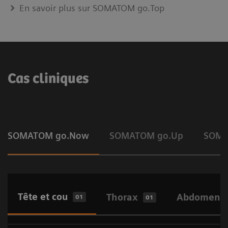
En savoir plus sur SOMATOM go.Top
Cas cliniques
SOMATOM go.Now
SOMATOM go.Up
SOMA
Tête et cou
Thorax
Abdomen - 
01
01