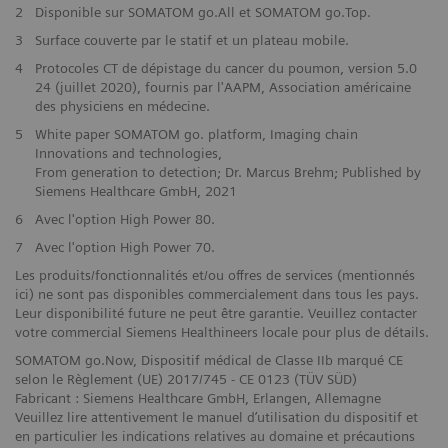
2
Disponible sur SOMATOM go.All et SOMATOM go.Top.
3
Surface couverte par le statif et un plateau mobile.
4
Protocoles CT de dépistage du cancer du poumon, version 5.0
24 (juillet 2020), fournis par l'AAPM, Association américaine
des physiciens en médecine.
5
White paper SOMATOM go. platform, Imaging chain
Innovations and technologies,
From generation to detection; Dr. Marcus Brehm; Published by
Siemens Healthcare GmbH, 2021
6
Avec l'option High Power 80.
​7
Avec l'option High Power 70.
Les produits/fonctionnalités et/ou offres de services (mentionnés
ici) ne sont pas disponibles commercialement dans tous les pays.
Leur disponibilité future ne peut être garantie. Veuillez contacter
votre commercial Siemens Healthineers locale pour plus de détails.
SOMATOM go.Now, Dispositif médical de Classe IIb marqué CE
selon le Règlement (UE) 2017/745 - CE 0123 (TÜV SÜD)
Fabricant : Siemens Healthcare GmbH, Erlangen, Allemagne
Veuillez lire attentivement le manuel d’utilisation du dispositif et
en particulier les indications relatives au domaine et précautions