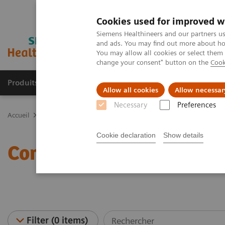
Cookies used for improved w
Siemens Healthineers and our partners us
and ads. You may find out more about how
You may allow all cookies or select them
change your consent" button on the
Cook
Produits & services
Spécialités cliniques
Allow all cookies
Allow necessar
Necessary
Preferences
Accueil
Imagerie Médicale
Angiographie
Composants système
Cookie declaration
Show details
Composants systèmes
Filter (0 items)