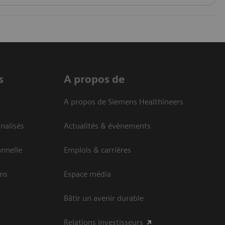
s
A propos de
A propos de Siemens Healthineers
nalisés
Actualités & évènements
onnelle
Emplois & carrières
ins
Espace média
Bâtir un avenir durable
Relations investisseurs