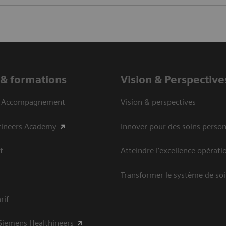
 & formations
Vision ​& Perspective
& Accompagnement
Vision & perspectives
tineers Academy
Innover pour des soins person
t
Atteindre l’excellence opérati
Transformer le système de so
rif
Siemens Healthineers