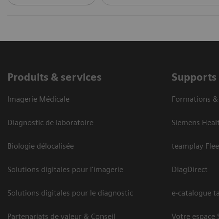
Produits & services
Supports
Imagerie Médicale
Formations 
Diagnostic de laboratoire
Siemens Heal
Biologie délocalisée
teamplay Flee
Solutions digitales pour l'imagerie
DiagDirect
Solutions digitales pour le diagnostic
e-catalogue ta
Partenariats de valeur & Conseil
Votre espace 