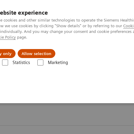
ebsite experience
e cookies and other similar technologies to operate the Siemens Healthi
 we use cookies by clicking "Show details" or by referring to our
Cooki
 individually. And you may change your consent and cookie preferences 
ie Policy
page.
Formations & Accompagnement
Vision & perspe
y only
Allow selection
Statistics
Marketing
s