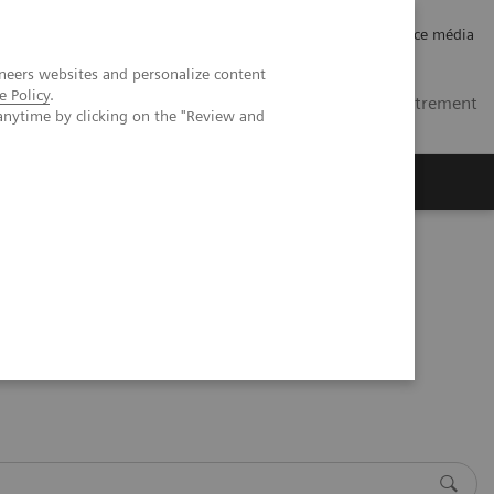
Carrières
Relations investisseurs
Espace média
neers websites and personalize content
e Policy
.
FR
Contacts
Se connecter / Enregistrement
anytime by clicking on the "Review and
ctives
A propos de