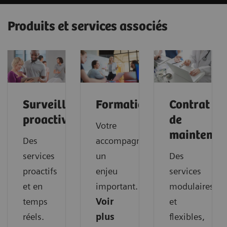
Produits et services associés
Surveillance
Formations
Contrat
proactive
de
Votre
maintenan
Des
accompagnement,
services
un
Des
proactifs
enjeu
services
et en
important.
modulaires
temps
Voir
et
réels.
plus
flexibles,