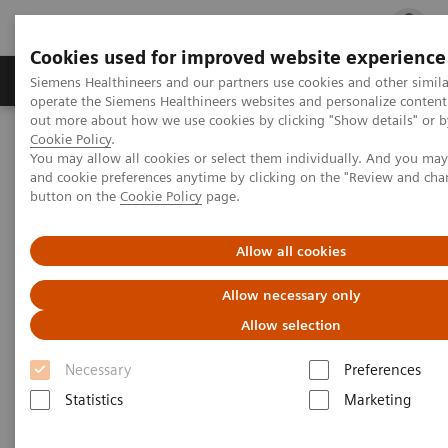
Cookies used for improved website experience
Produits & services
Support & formations
Siemens Healthineers and our partners use cookies and other simila
operate the Siemens Healthineers websites and personalize content
out more about how we use cookies by clicking "Show details" or by
Cookie Policy
.
Accueil
Nos services en diagnostic de laboratoire
You may allow all cookies or select them individually. And you ma
Accréditation des laboratoires
Gestion documentaire
and cookie preferences anytime by clicking on the "Review and cha
button on the
Cookie Policy
page.
Allow all cookies
Allow necessary only
Allow selection
Necessary
Preferences
Statistics
Marketing