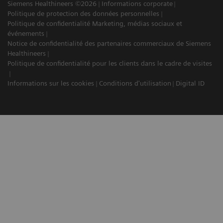
Siemens Healthineers ©2026
Informations corporate
Politique de protection des données personnelles
Politique de confidentialité Marketing, médias sociaux et
événements
Notice de confidentialité des partenaires commerciaux de Siemens
Healthineers
Politique de confidentialité pour les clients dans le cadre de visites
Informations sur les cookies
Conditions d'utilisation
Digital ID