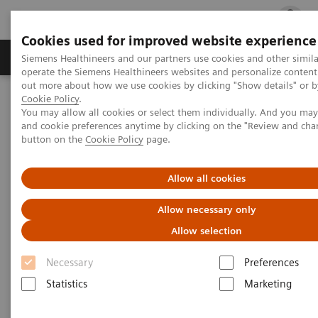
Cookies used for improved website experience
Produits & services
Support & formations
Siemens Healthineers and our partners use cookies and other simila
operate the Siemens Healthineers websites and personalize content
out more about how we use cookies by clicking "Show details" or by
Cookie Policy
.
Accueil
Politique de protection des données personnelles
You may allow all cookies or select them individually. And you ma
Politique de confidentialité pour les clients dans le cadre de visites
and cookie preferences anytime by clicking on the "Review and cha
button on the
Cookie Policy
page.
Politique de confidentialité
Allow all cookies
pour les clients dans le cadre de
Allow necessary only
visites
Allow selection
Necessary
Preferences
À propos du traitement des données personnelles
Statistics
Marketing
des clients visitant Siemens Healthineers.