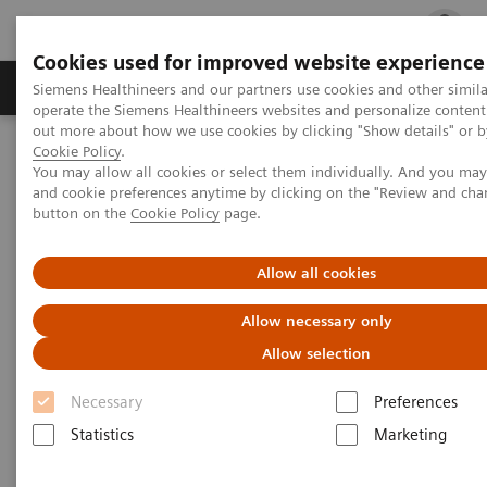
Cookies used for improved website experience
Produits & services
Support & formations
Siemens Healthineers and our partners use cookies and other simila
operate the Siemens Healthineers websites and personalize content
out more about how we use cookies by clicking "Show details" or by
Cookie Policy
.
Accueil
Opportunités business
Partenaires commerciaux
You may allow all cookies or select them individually. And you ma
and cookie preferences anytime by clicking on the "Review and cha
button on the
Cookie Policy
page.
Allow all cookies
Allow necessary only
Allow selection
Necessary
Preferences
Statistics
Marketing