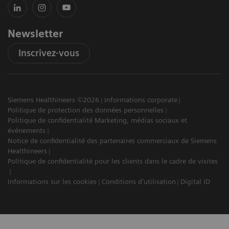
Newsletter
Inscrivez-vous
Siemens Healthineers ©2026
Informations corporate
Politique de protection des données personnelles
Politique de confidentialité Marketing, médias sociaux et
événements
Notice de confidentialité des partenaires commerciaux de Siemens
Healthineers
Politique de confidentialité pour les clients dans le cadre de visites
Informations sur les cookies
Conditions d'utilisation
Digital ID