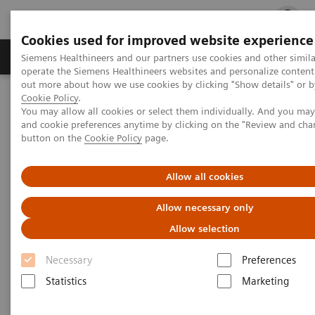
Cookies used for improved website experience
Produits & services
Support & formations
Siemens Healthineers and our partners use cookies and other simila
operate the Siemens Healthineers websites and personalize content
out more about how we use cookies by clicking "Show details" or by
Cookie Policy
.
Accueil
Services
Service clients
You may allow all cookies or select them individually. And you ma
Plateformes et outils connectés
teamplay Fleet
and cookie preferences anytime by clicking on the "Review and cha
button on the
Cookie Policy
page.
Allow all cookies
Allow necessary only
Allow selection
Necessary
Preferences
Statistics
Marketing