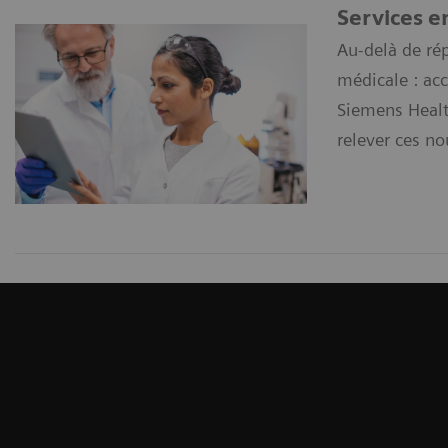
Services e
Au-delà de ré
médicale : acc
Siemens Healt
relever ces n