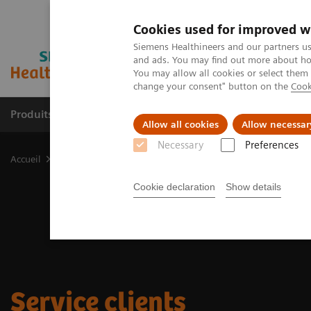
Cookies used for improved w
Siemens Healthineers and our partners us
and ads. You may find out more about how
You may allow all cookies or select them
change your consent" button on the
Cook
Produits & services
Support & formations
Allow all cookies
Allow necessar
Necessary
Preferences
Accueil
Services
Service clients
Cookie declaration
Show details
Service clients