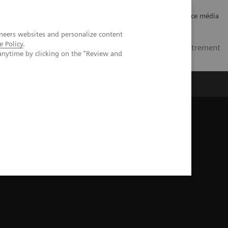
Carrières
Relations investisseurs
Espace média
neers websites and personalize content
e Policy
.
MA
Contacts
Se connecter / Enregistrement
anytime by clicking on the "Review and