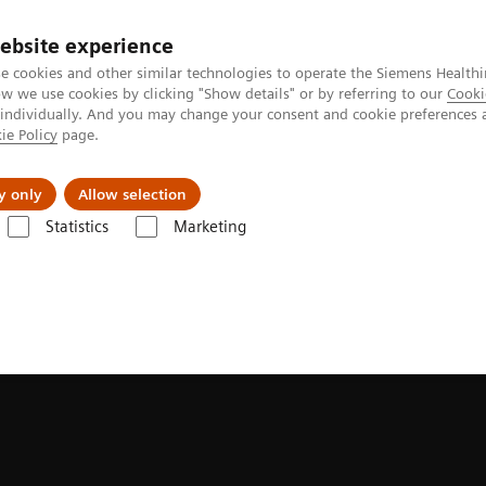
ebsite experience
e cookies and other similar technologies to operate the Siemens Healthi
 we use cookies by clicking "Show details" or by referring to our
Cooki
 individually. And you may change your consent and cookie preferences 
ie Policy
page.
A propos de
y only
Allow selection
Statistics
Marketing