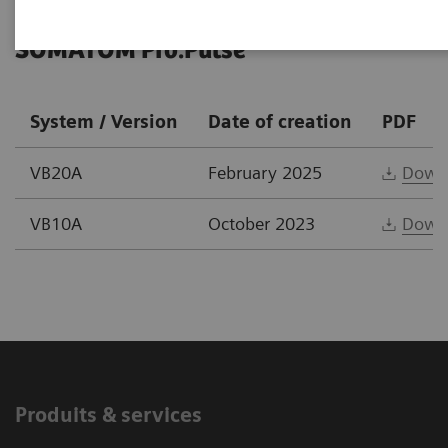
SOMATOM Pro.Pulse
System / Version
Date of creation
PDF
VB20A
February 2025
Down
VB10A
October 2023
Down
Produits & services