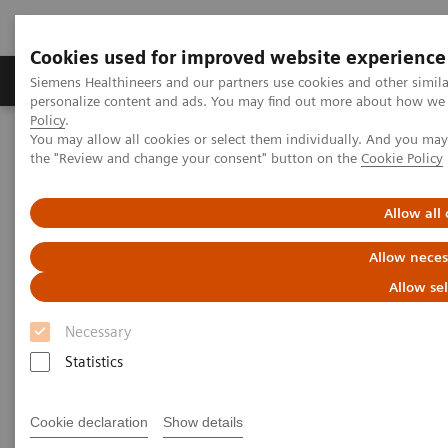
Cookies used for improved website experience
Produits & services
Domaines cliniques
Siemens Healthineers and our partners use cookies and other simil
personalize content and ads. You may find out more about how we u
Policy
.
You may allow all cookies or select them individually. And you ma
Home
Services
IT Standards
the "Review and change your consent" button on the
Cookie Policy
IHE - Computed Tomography
IHE - SOMATOM Pro.Pulse
Allow all
IHE - SOMATOM Pro.Pulse
Allow neces
Allow se
Necessary
Statistics
Go back to IHE overview
Cookie declaration
Show details