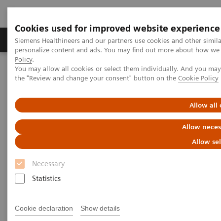
Cookies used for improved website experience
Produits & services
Domaines cliniques
Siemens Healthineers and our partners use cookies and other simil
personalize content and ads. You may find out more about how we u
Policy
.
You may allow all cookies or select them individually. And you ma
Home
Services
IT Standards
the "Review and change your consent" button on the
Cookie Policy
IHE - Computed Tomography
SOMATOM Drive
Allow all
IHE - SOMATOM Drive
Allow neces
Allow se
Necessary
Statistics
Go back to IHE overview
Cookie declaration
Show details