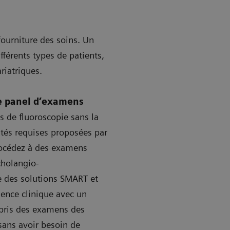
 fourniture des soins. Un
férents types de patients,
ariatriques.
ge panel d’examens
 de fluoroscopie sans la
ités requises proposées par
rocédez à des examens
cholangio-
e des solutions SMART et
lence clinique avec un
pris des examens des
ans avoir besoin de