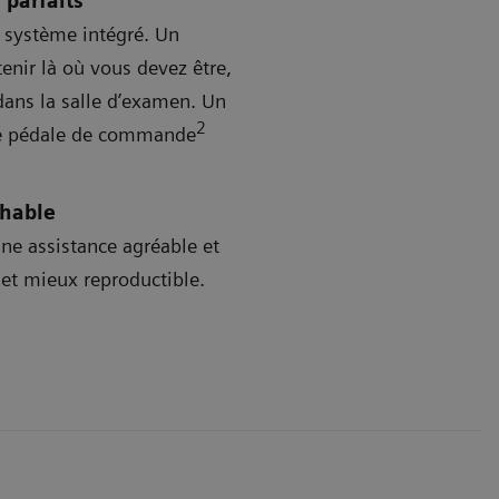
 parfaits
i système intégré. Un
nir là où vous devez être,
 dans la salle d’examen. Un
2
une pédale de commande
chable
une assistance agréable et
 et mieux reproductible.