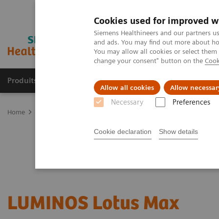
Cookies used for improved w
Siemens Healthineers and our partners us
and ads. You may find out more about how
You may allow all cookies or select them
change your consent" button on the
Cook
Produits & services
Domaines cliniques
Allow all cookies
Allow necessar
Necessary
Preferences
Home
Imagerie médicale
Fluoroscopy Equipment
Systèmes t
Cookie declaration
Show details
LUMINOS Lotus Max