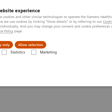
ebsite experience
e cookies and other similar technologies to operate the Siemens Healthi
 we use cookies by clicking "Show details" or by referring to our
Cooki
 individually. And you may change your consent and cookie preferences 
ie Policy
page.
Actualités et événements
À propos de nous
y only
Allow selection
Statistics
Marketing
élécommandés
LUMINOS Lotus Max