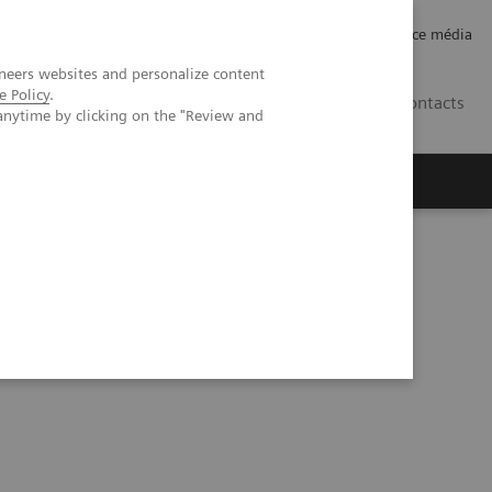
Careers
Investor Relations
Espace média
neers websites and personalize content
e Policy
.
CH | FR
Contacts
anytime by clicking on the "Review and