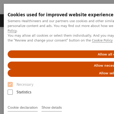
Cookies used for improved website experience
Produits & services
Domaines cliniques
Siemens Healthineers and our partners use cookies and other simil
personalize content and ads. You may find out more about how we u
Policy
.
You may allow all cookies or select them individually. And you ma
Home
Imagerie médicale
Radiographie
the "Review and change your consent" button on the
Cookie Policy
Radiographie numérique
Ysio Max
Allow all
Allow neces
Allow se
Necessary
Statistics
Cookie declaration
Show details