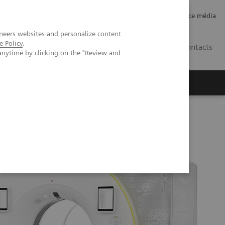
Careers
Investor Relations
Espace média
neers websites and personalize content
e Policy
.
CH | FR
Contacts
anytime by clicking on the "Review and