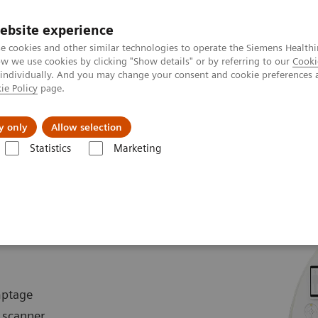
ebsite experience
e cookies and other similar technologies to operate the Siemens Healthi
 we use cookies by clicking "Show details" or by referring to our
Cooki
 individually. And you may change your consent and cookie preferences 
ie Policy
page.
Actualités et événements
À propos de nous
y only
Allow selection
Statistics
Marketing
OTOM Alpha
NAEOTOM Alpha.Pro
o
mptage
 scanner