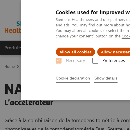
Cookies used for improved w
Siemens Healthineers and our partners us
and ads. You may find out more about how
You may allow all cookies or select them
change your consent" button on the
Cook
Produits & services
Domaines cliniques
Allow all cookies
Allow necessar
Necessary
Preferences
Home
Imagerie médicale
Tomodensitométrie
La gamme NAE
Cookie declaration
Show details
NAEOTOM Alpha.Pr
L’accélérateur
Grâce à la combinaison de la tomodensitométrie à co
photonique et de la tomodensitométrie Dual Source, le