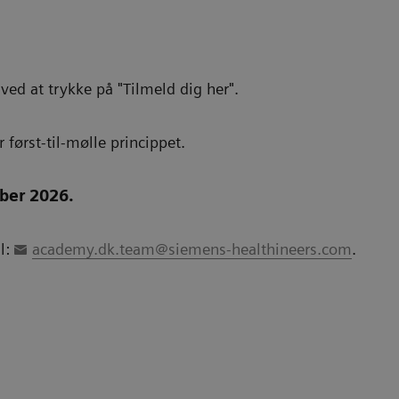
ved at trykke på "Tilmeld dig her".
r først-til-mølle princippet.
ober 2026.
l:
academy.dk.team@siemens-healthineers.com
.