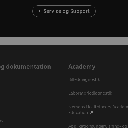
Service og Support
og dokumentation
Academy
Billeddiagnostik
Laboratoriediagnostik
Siemens Healthineers Academ
Education
es
Applikationsundervisning- og