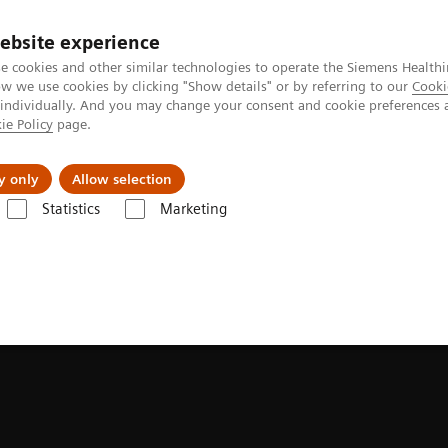
ebsite experience
e cookies and other similar technologies to operate the Siemens Healthi
 we use cookies by clicking "Show details" or by referring to our
Cooki
 individually. And you may change your consent and cookie preferences 
ie Policy
page.
ion
Academy
Nyheder
Om os
y only
Allow selection
Statistics
Marketing
stik
Magnetisk resonans (MR)
MR brugermøde 2026