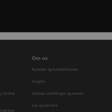
Om os
Nyheder og kundehistorier
Insights
y Online
Globale udstillinger og events
Job og karriere
 træning