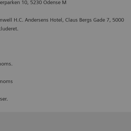
skerparken 10, 5230 Odense M
well H.C. Andersens Hotel, Claus Bergs Gade 7, 5000
kluderet.
 moms.
. moms
ser.