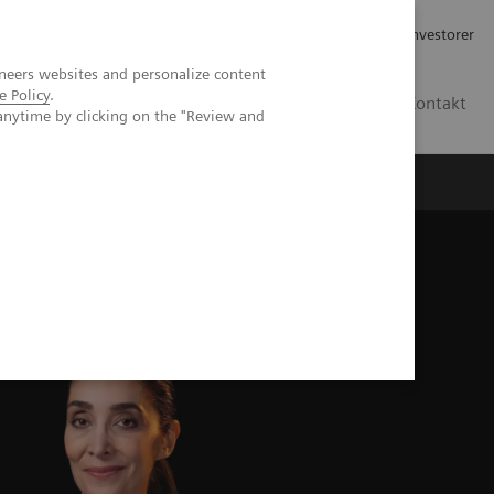
Job og karriere
Investorer
neers websites and personalize content
e Policy
.
DK
Kontakt
anytime by clicking on the "Review and