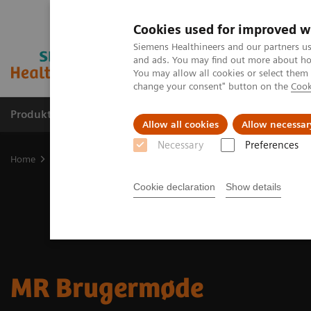
Cookies used for improved w
Siemens Healthineers and our partners us
and ads. You may find out more about how
You may allow all cookies or select them
change your consent" button on the
Cook
Produkter og løsninger
Support og dokumentat
Allow all cookies
Allow necessar
Necessary
Preferences
Home
Education Services and Workforce Solutions
Billeddiagno
Cookie declaration
Show details
MR Brugermøde