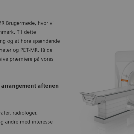
 MR Brugermøde, hvor vi
nmark. Til dette
ling og at høre spændende
neter og PET-MR, få de
sive præmiere på vores
alt arrangement aftenen
fer, radiologer,
og andre med interesse