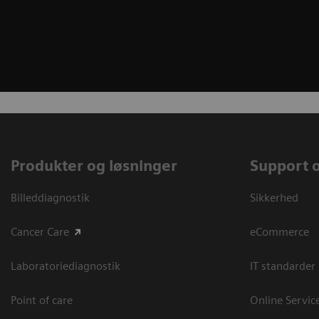
Produkter og løsninger
Support 
Billeddiagnostik
Sikkerhed
Cancer Care
eCommerce
Laboratoriediagnostik
IT standarder
Point of care
Online Servic