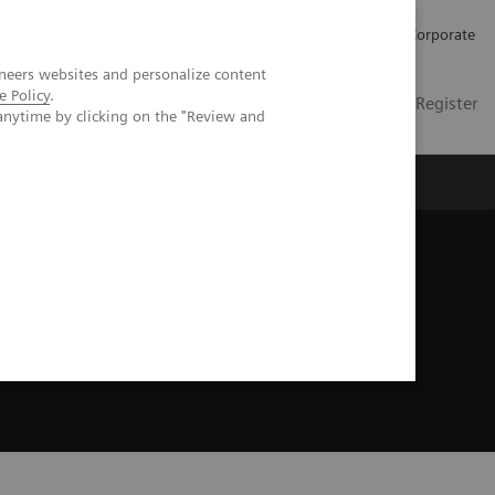
Karriere
Investor Relations
Presse
Corporate
neers websites and personalize content
e Policy
.
DE
Kontakt
Login / Register
anytime by clicking on the "Review and
er uns