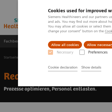
Cookies used for improved w
Siemens Healthineers and our partners us
and ads. You may find out more about how
You may allow all cookies or select them
change your consent" button on the
Cook
Fachbereiche
Healthcare Management
Allow all cookies
Allow necessar
Necessary
Preferences
Startseite
Services
RealTime Location Solutions
Cookie declaration
Show details
RealTime Location Solut
Prozesse optimieren, Personal entlasten.