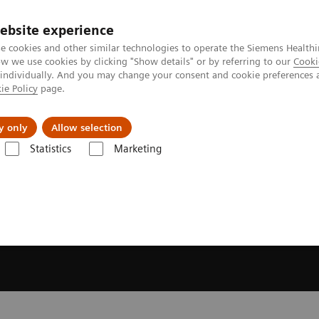
ebsite experience
e cookies and other similar technologies to operate the Siemens Healthi
 we use cookies by clicking "Show details" or by referring to our
Cooki
 individually. And you may change your consent and cookie preferences 
ie Policy
page.
Produkte & Services
News & Events
Üb
y only
Allow selection
Statistics
Marketing
ions