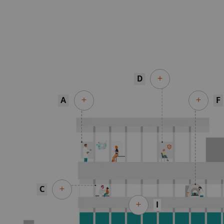
D
A
F
C
I