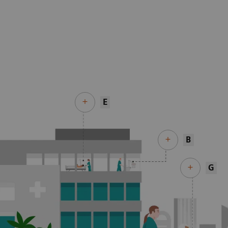
E
B
G