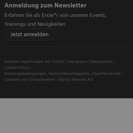
Anmeldung zum Newsletter
Erfahren Sie als Erste*r von unseren Events,
Trainings und Neuigkeiten
Jetzt anmelden
Siemens Healthineers AG ©2026
Impressum
Datenschutz
Cookie Policy
Nutzungsbedingungen, Heilmittelwerbegesetz, Exportkontrolle
Lizenzen von Drittanbietern
Digital Services Act