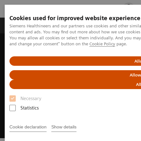
Cookies used for improved website experience
Fachbereiche
Healthcare Management
Siemens Healthineers and our partners use cookies and other simil
content and ads. You may find out more about how we use cookies b
You may allow all cookies or select them individually. And you ma
and change your consent" button on the
Cookie Policy
page.
Startseite
Jobs & Karriere
Ausbildung, duales Studium, Praktikum für Schüler*innen
All
Allow
Al
Necessary
Statistics
Cookie declaration
Show details