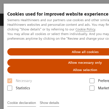
Cookies used for improved website experience
Produkte & Services
Fachbereiche
New
Siemens Healthineers and our partners use cookies and other simil
Healthineers websites and personalize content and ads. You may f
clicking "Show details" or by referring to our
Cookie Policy
.
You may allow all cookies or select them individually. And you ma
Home
Services
IT Standards
preferences anytime by clicking on the "Review and change your c
IT Standards
Allow all cookies
Allow necessary only
Allow selection
Necessary
Prefer
Statistics
Market
DICOM
Cookie declaration
Show details
Der DICOM-Standard beschreibt