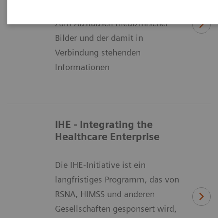
die Mittel zur Formatierung und
zum Austausch medizinischer
Bilder und der damit in
Verbindung stehenden
Informationen
IHE - Integrating the
Healthcare Enterprise
Die IHE-Initiative ist ein
langfristiges Programm, das von
RSNA, HIMSS und anderen
Gesellschaften gesponsert wird,