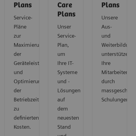
Plans
Care
Plans
Plans
Service-
Unsere
Pläne
Unser
Aus-
zur
Service-
und
Maximierung
Plan,
Weiterbildung
der
um
unterstützen
Geräteleistung
Ihre IT-
Ihre
und
Systeme
Mitarbeitende
Optimierung
und -
durch
der
Lösungen
massgeschnei
Betriebzeit
auf
Schulungen.
zu
dem
definierten
neuesten
Kosten.
Stand
und