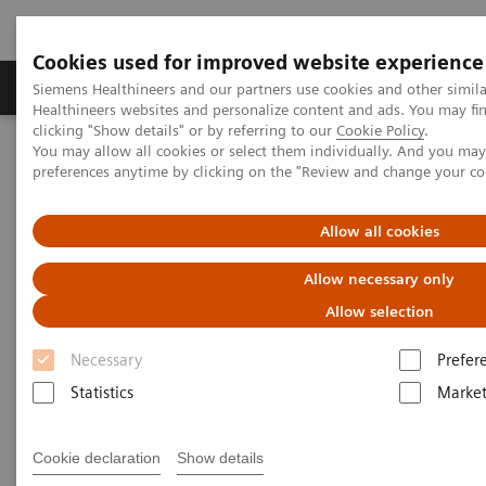
Cookies used for improved website experience
Produkte & Services
Fachbereiche
New
Siemens Healthineers and our partners use cookies and other simil
Healthineers websites and personalize content and ads. You may f
clicking "Show details" or by referring to our
Cookie Policy
.
You may allow all cookies or select them individually. And you ma
Home
Services
Customer Services
preferences anytime by clicking on the "Review and change your c
Connect Platforms und Smart Enablers
Siemens Healthineers Academy
Allow all cookies
Allow necessary only
Allow selection
Necessary
Prefer
Statistics
Market
Cookie declaration
Show details