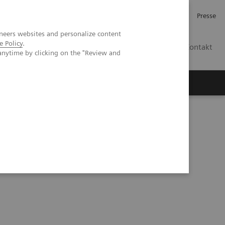
Investor Relations
Karriere
Presse
neers websites and personalize content
e Policy
.
CH | DE
Kontakt
anytime by clicking on the "Review and