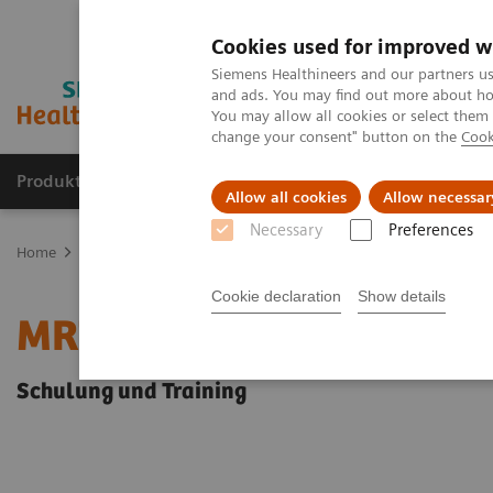
Cookies used for improved w
Siemens Healthineers and our partners us
and ads. You may find out more about how
You may allow all cookies or select them
change your consent" button on the
Cook
Produkte & Services
Fachbereiche
New
Allow all cookies
Allow necessar
Necessary
Preferences
Home
Medizinische Bildgebung
Imaging for Radiation Therapy
Cookie declaration
Show details
MRT in der Strahlenther
Schulung und Training