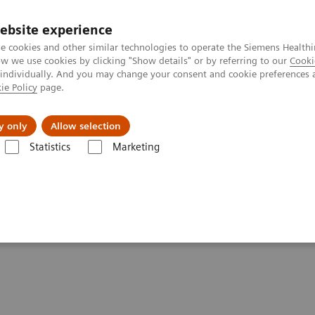
ebsite experience
e cookies and other similar technologies to operate the Siemens Healthi
 we use cookies by clicking "Show details" or by referring to our
Cooki
 individually. And you may change your consent and cookie preferences 
ie Policy
page.
s & Events
Über uns
y only
Allow selection
Statistics
Marketing
MRI for Radiation Therapy
MRT in der Strahlentherapie
apie