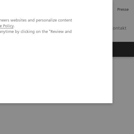
Investor Relations
Karriere
Presse
neers websites and personalize content
e Policy
.
CH | DE
Kontakt
anytime by clicking on the "Review and
19 Antikörper-Tests massgeblich ist