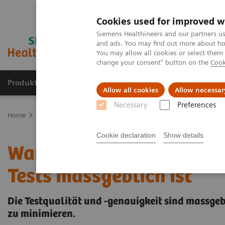
Cookies used for improved w
Siemens Healthineers and our partners us
and ads. You may find out more about how
You may allow all cookies or select them
change your consent" button on the
Cook
Produkte & Services
Fachbereiche
New
Allow all cookies
Allow necessar
Necessary
Preferences
Home
Labordiagnostik
Assays nach Krankheiten und Erkrankun
Cookie declaration
Show details
Warum die Spezifität bei
Tests massgeblich ist
Die Testqualität und -genauigkeit sind massge
zu minimieren.