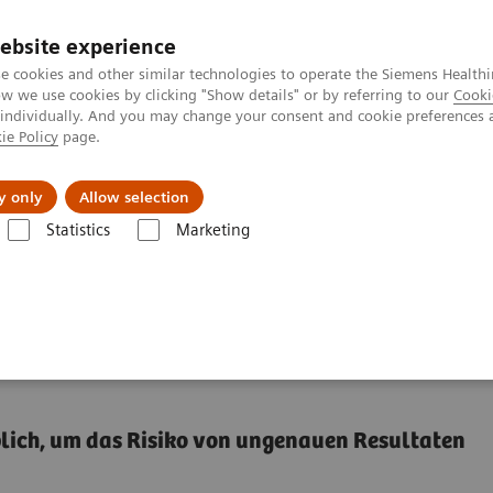
ebsite experience
e cookies and other similar technologies to operate the Siemens Healthi
 we use cookies by clicking "Show details" or by referring to our
Cooki
 individually. And you may change your consent and cookie preferences 
ie Policy
page.
s & Events
Über uns
y only
Allow selection
Statistics
Marketing
gen geordnet
Infektionskrankheiten
Warum die Spezifität bei COVID-
 COVID-19 Antikörper-
blich, um das Risiko von ungenauen Resultaten