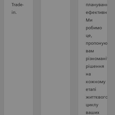
Trade-
плануванні
in.
ефективності
Ми
робимо
це,
пропонуючи
вам
різноманітні
рішення
на
кожному
етапі
життєвого
циклу
ваших