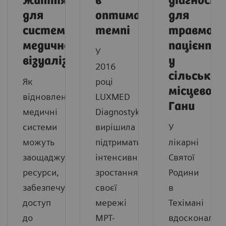
життя
в
діагност
для
оптимальному
для
систем
темпі
травмова
медичної
пацієнтів
У
візуалізації
у
2016
сільській
Як
році
місцевост
відновлені
LUXMED
Гани
медичні
Diagnostyka
системи
вирішила
У
можуть
підтримати
лікарні
заощаджувати
інтенсивне
Святої
ресурси,
зростання
Родини
забезпечувати
своєї
в
доступ
мережі
Техімані
до
МРТ-
вдосконален