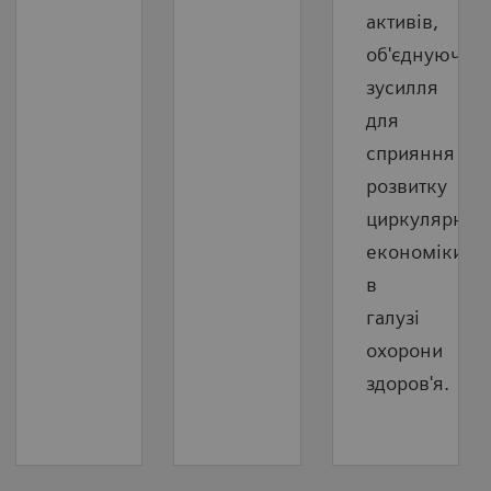
активів,
об'єднуючи
зусилля
для
сприяння
розвитку
циркулярної
економіки
в
галузі
охорони
здоров'я.