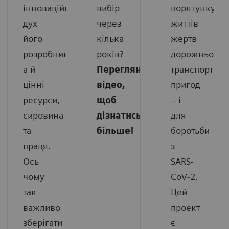
інноваційний
вибір
порятунку
дух
через
життів
його
кілька
жертв
розробників,
років?
дорожньо-
а й
Перегляньте
транспортних
цінні
відео,
пригод
ресурси,
щоб
– і
сировина
дізнатись
для
та
більше!
боротьби
праця.
з
Ось
SARS-
чому
CoV-2.
так
Цей
важливо
проект
зберігати
є