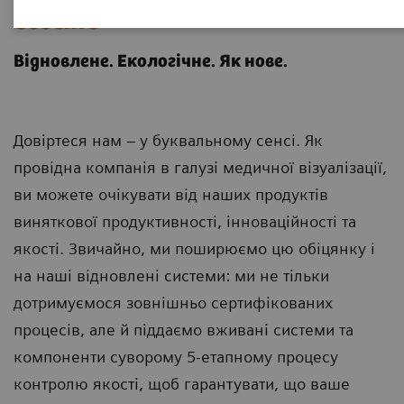
ecoline
Відновлене. Екологічне. Як нове.
Довіртеся нам – у буквальному сенсі. Як
провідна компанія в галузі медичної візуалізації,
ви можете очікувати від наших продуктів
виняткової продуктивності, інноваційності та
якості. Звичайно, ми поширюємо цю обіцянку і
на наші відновлені системи: ми не тільки
дотримуємося зовнішньо сертифікованих
процесів, але й піддаємо вживані системи та
компоненти суворому 5-етапному процесу
контролю якості, щоб гарантувати, що ваше