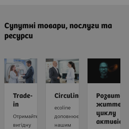
Супутні товари, послуги та
ресурси
Trade-
Circuline
Розвиток
in
життєво
ecoline
циклу
Отримайте
доповнюється
активів
вигідну
нашим