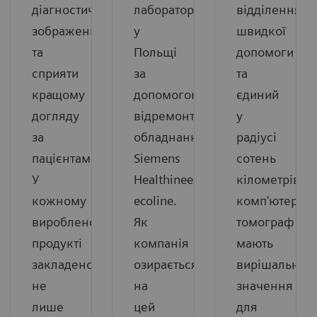
діагностичних
лабораторій
відділення
зображень
у
швидкої
та
Польщі
допомоги
сприяти
за
та
кращому
допомогою
єдиний
догляду
відремонтованого
у
за
обладнання
радіусі
пацієнтами.
Siemens
сотень
У
Healthineers
кілометрів
кожному
ecoline.
комп'ютерни
виробленому
Як
томограф
продукті
компанія
мають
закладено
озирається
вирішальне
не
на
значення
лише
цей
для