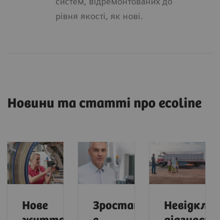
систем, відремонтованих до
рівня якості, як нові.
Новини та статті про ecoline
Нове
Зростання
Невідкла