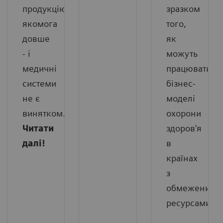
продукцію
зразком
якомога
того,
довше
як
- і
можуть
медичні
працювати
системи
бізнес-
не є
моделі
винятком.
охорони
Читати
здоров'я
далі!
в
країнах
з
обмеженими
ресурсами.