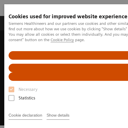
Cookies used for improved website experience
Продукція та сервіси
Клінічні галузі
Siemens Healthineers and our partners use cookies and other simil
find out more about how we use cookies by clicking "Show details" 
You may allow all cookies or select them individually. And you ma
consent" button on the
Cookie Policy
page.
Домашня
Медична візуалізація
Відновлені системи - ecoline
Necessary
Statistics
Cookie declaration
Show details