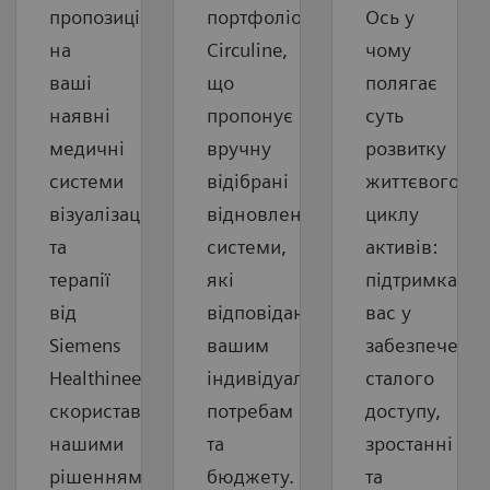
пропозицію
портфоліо
Ось у
на
Circuline,
чому
ваші
що
полягає
наявні
пропонує
суть
медичні
вручну
розвитку
системи
відібрані
життєвого
візуалізації
відновлені
циклу
та
системи,
активів:
терапії
які
підтримка
від
відповідають
вас у
Siemens
вашим
забезпеченні
Healthineers,
індивідуальним
сталого
скориставшись
потребам
доступу,
нашими
та
зростанні
рішеннями
бюджету.
та