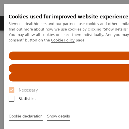
Cookies used for improved website experience
Продукція та сервіси
Клінічні галузі
Siemens Healthineers and our partners use cookies and other simil
find out more about how we use cookies by clicking "Show details" 
You may allow all cookies or select them individually. And you ma
consent" button on the
Cookie Policy
page.
Домашня
Тестування в місцях надання медичної допомоги
Critical Care—Point of Care Testing
Necessary
Statistics
Cookie declaration
Show details