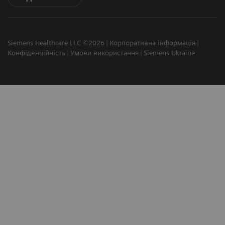
Siemens Healthcare LLC ©2026
Корпоративна інформація
Конфіденційність
Умови використання
Siemens Ukraine