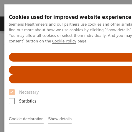
Cookies used for improved website experience
Продукція та сервіси
Клінічні галузі
Siemens Healthineers and our partners use cookies and other simil
find out more about how we use cookies by clicking "Show details" 
You may allow all cookies or select them individually. And you ma
consent" button on the
Cookie Policy
page.
Домашня
Тестування в місцях надання медичної допомоги
POC Informatics
POC Informatics
Oversee and manage the complete POCT
Necessary
process across the healthcare continuum
Statistics
Cookie declaration
Show details