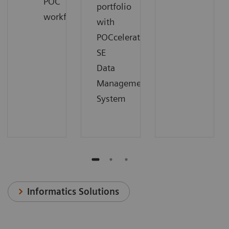
POC
portfolio
workflow
with
POCcelerator
SE
Data
Management
System
Informatics Solutions