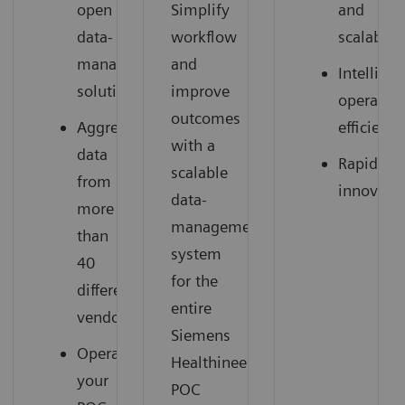
open
Simplify
and
data-
workflow
scalable
management
and
Intelligen
solution
improve
operation
outcomes
Aggregate
efficienci
with a
data
Rapid
scalable
from
innovati
data-
more
management
than
system
40
for the
different
entire
vendors
Siemens
Operationalize
Healthineers
your
POC