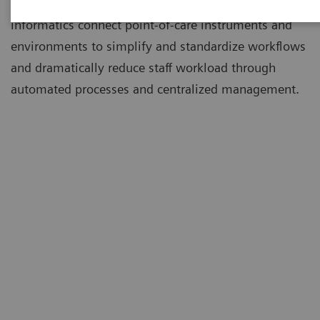
What's an open POC Ecosystem™ solution? It's where
informatics connect point-of-care instruments and
environments to simplify and standardize workflows
and dramatically reduce staff workload through
automated processes and centralized management.