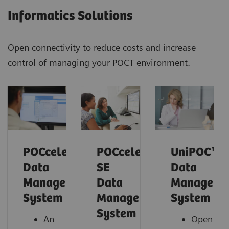
Informatics Solutions
Open connectivity to reduce costs and increase
control of managing your POCT environment.
POCcelerator™
POCcelerator™
UniPOC™
Data
SE
Data
Management
Data
Manageme
System
Management
System
System
An
Open