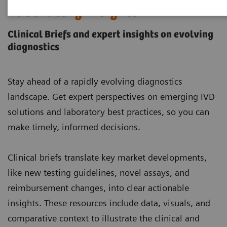
Laboratory Insights
Clinical Briefs and expert insights on evolving
diagnostics
Stay ahead of a rapidly evolving diagnostics
landscape. Get expert perspectives on emerging IVD
solutions and laboratory best practices, so you can
make timely, informed decisions.
Clinical briefs translate key market developments,
like new testing guidelines, novel assays, and
reimbursement changes, into clear actionable
insights. These resources include data, visuals, and
comparative context to illustrate the clinical and