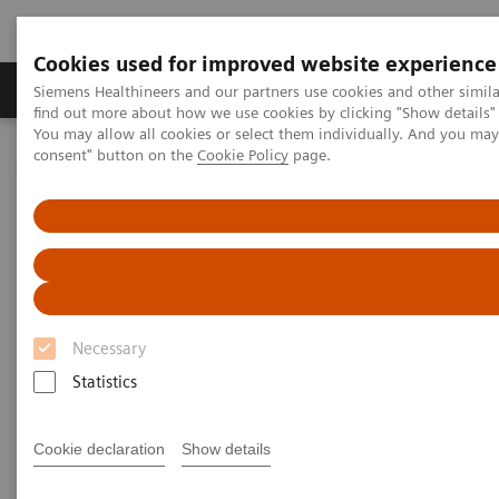
Cookies used for improved website experience
Продукція та сервіси
Клінічні галузі
Siemens Healthineers and our partners use cookies and other simil
find out more about how we use cookies by clicking "Show details" 
You may allow all cookies or select them individually. And you ma
consent" button on the
Cookie Policy
page.
Домашня
Лабораторна діагностика
Clinical Laboratory Education
Laboratory Insights
Necessary
Statistics
Cookie declaration
Show details