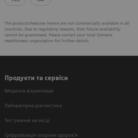
The products/features herein are not commercially available in all
countries. Due to regulatory reasons, their future availability
cannot be guaranteed. Please contact your local Siemens
Healthineers organization for further details.
Продукти та сервіси
Медична візуалізація
Лабораторна діагностика
Тестування на місці
Цифровізація охорони здоров’я