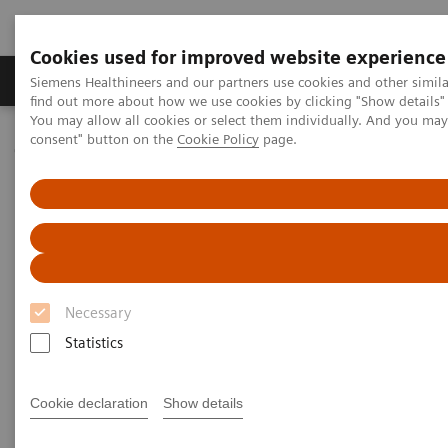
Cookies used for improved website experience
Продукція та сервіси
Клінічні галузі
Siemens Healthineers and our partners use cookies and other simil
find out more about how we use cookies by clicking "Show details" 
You may allow all cookies or select them individually. And you ma
consent" button on the
Cookie Policy
page.
Домашня
Лабораторна діагностика
Hematology
Webinars
Transforming Leukemia Diagnosis – The Role of Digital
Morphology
Necessary
Statistics
Cookie declaration
Show details