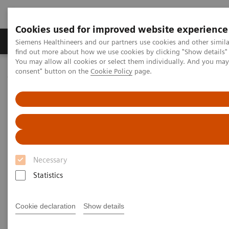
Cookies used for improved website experience
Продукція та сервіси
Клінічні галузі
Siemens Healthineers and our partners use cookies and other simil
find out more about how we use cookies by clicking "Show details" 
You may allow all cookies or select them individually. And you ma
consent" button on the
Cookie Policy
page.
Домашня
Лабораторна діагностика
Hematology
Hematology
Achieve accurate, first-pass results without
large track-based systems, expensive stains or
reflex testing.
Necessary
Statistics
Siemens hematology systems provide accurate, first-
Cookie declaration
Show details
pass results for laboratory hematology testing.
Utilizing the concept of Practical Automation,