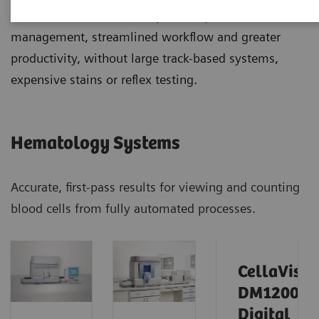
laboratories can achieve optimum patient
management, streamlined workflow and greater
productivity, without large track-based systems,
expensive stains or reflex testing.
Hematology Systems
Accurate, first-pass results for viewing and counting
blood cells from fully automated processes.
CellaVisio
DM1200
Digital