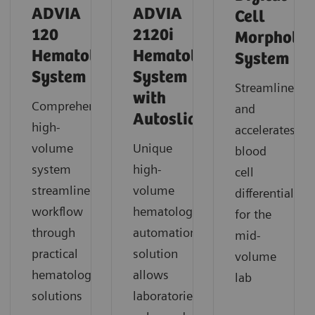
ADVIA
ADVIA
Cell
120
2120i
Morpholo
Hematology
Hematology
System
System
System
Streamlines
with
Comprehensive
and
Autoslide
high-
accelerates
volume
Unique
blood
system
high-
cell
streamlines
volume
differentials
workflow
hematology
for the
through
automation
mid-
practical
solution
volume
hematology
allows
lab
solutions
laboratories