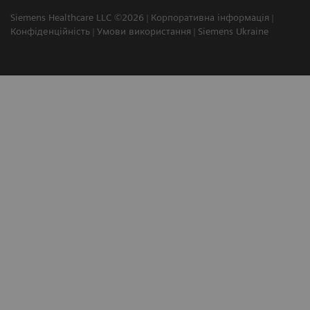
Siemens Healthcare LLC ©2026
Корпоративна інформація
Конфіденційність
Умови використання
Siemens Ukraine