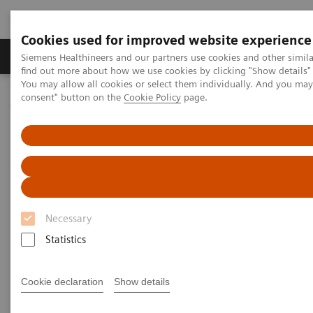
Cookies used for improved website experience
Продукція та сервіси
Клінічні галузі
Siemens Healthineers and our partners use cookies and other simil
find out more about how we use cookies by clicking "Show details" 
You may allow all cookies or select them individually. And you ma
consent" button on the
Cookie Policy
page.
Домашня
Лабораторна діагностика
Hematology
Webinars
Red Blood Cell Disorders – Digital Morphology in Action
Necessary
Statistics
Cookie declaration
Show details