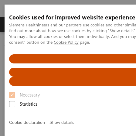
Cookies used for improved website experience
Продукція та сервіси
Клінічні галузі
Siemens Healthineers and our partners use cookies and other simil
find out more about how we use cookies by clicking "Show details" 
You may allow all cookies or select them individually. And you ma
consent" button on the
Cookie Policy
page.
Домашня
Лабораторна діагностика
Hematology
Webinars
Detection of Tropical Diseases in the Hematology Laboratory: Focus
on Malaria and Dengue
Necessary
Statistics
Cookie declaration
Show details