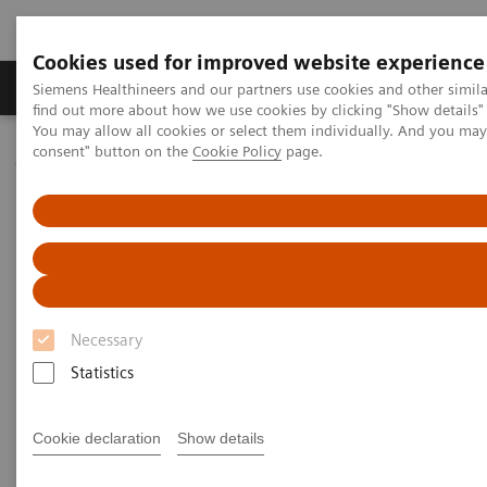
Cookies used for improved website experience
Продукція та сервіси
Клінічні галузі
Siemens Healthineers and our partners use cookies and other simil
find out more about how we use cookies by clicking "Show details" 
You may allow all cookies or select them individually. And you ma
consent" button on the
Cookie Policy
page.
Домашня
ІТ в охороні здоров'я
Laboratory Diagnostics IT
Case Studies
Laboratory Diagnostics IT -
Case Studies
Necessary
Statistics
Cookie declaration
Show details