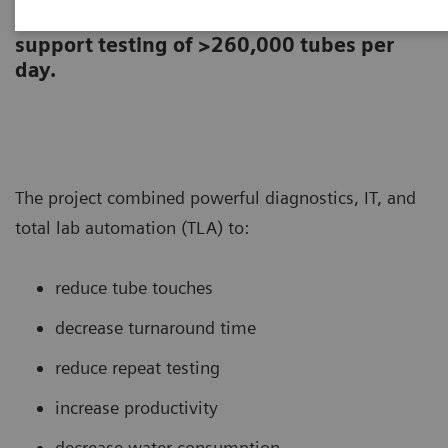
laboratory re-designed its core lab to
support testing of >260,000 tubes per
day.
The project combined powerful diagnostics, IT, and
total lab automation (TLA) to:
reduce tube touches
decrease turnaround time
reduce repeat testing
increase productivity
decrease water consumption