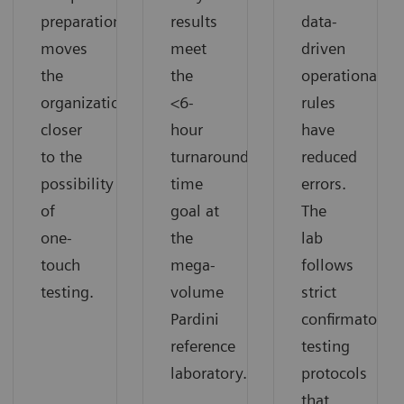
preparation
results
data-
moves
meet
driven
the
the
operational
organization
<6-
rules
closer
hour
have
to the
turnaround
reduced
possibility
time
errors.
of
goal at
The
one-
the
lab
touch
mega-
follows
testing.
volume
strict
Pardini
confirmatory
reference
testing
laboratory.
protocols
that