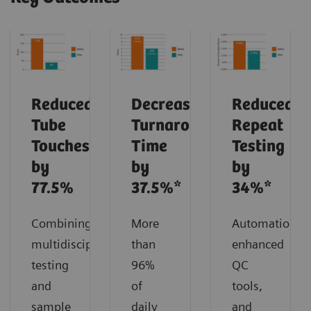
Reduced
Decreased
Reduced
Tube
Turnaround
Repeat
Touches
Time
Testing
by
by
by
77.5%
37.5%*
34%*
Combining
More
Automation,
multidisciplinary
than
enhanced
testing
96%
QC
and
of
tools,
sample
daily
and