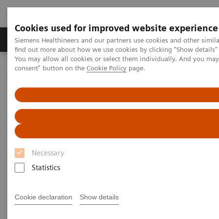
Cookies used for improved website experience
Продукція та сервіси
Клінічні галузі
Siemens Healthineers and our partners use cookies and other simil
find out more about how we use cookies by clicking "Show details" 
You may allow all cookies or select them individually. And you ma
consent" button on the
Cookie Policy
page.
Домашня
Лабораторна діагностика
Laboratory Automation
Laboratory Automation - Case Studies
Siemens Healthcare Case Study: Hermes Pardini redefines
operational excellence for extreme high-volume testing
Case Study: Hermes Pardini
Necessary
redefines operational
Statistics
excellence for extreme high-
volume testing
Cookie declaration
Show details
Among the world’s largest, this reference