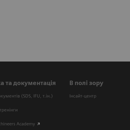
а та документація
В полі зору
кументів (SDS, IFU, т.ін.)
Інсайт-центр
тренінги
thineers Academy