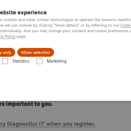
ebsite experience
e cookies and other similar technologies to operate the Siemens Healthi
 we use cookies by clicking "Show details" or by referring to our
Cooki
 individually. And you may change your consent and cookie preferences 
ie Policy
page.
Підтримка та документація
Інсайти
П
y only
Allow selection
Statistics
Marketing
tellica Diagnostics IT
Atellica Process Manager
Atellica Process Man
are important to you.
ry Diagnostics IT’ when you register.