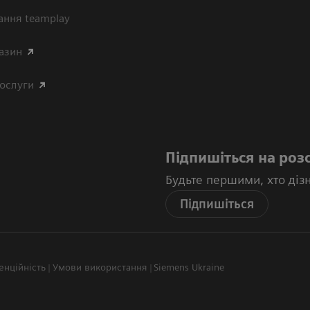
ання teamplay
азин
послуги
Підпишіться на роз
Будьте першими, хто діз
Підпишіться
енційність
Умови використання
Siemens Ukraine