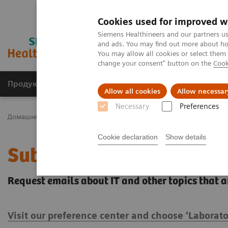
Cookies used for improved w
Siemens Healthineers and our partners us
and ads. You may find out more about how
You may allow all cookies or select them
change your consent" button on the
Cook
Продукція та сервіси
Клінічні галузі
Allow all cookies
Allow necessar
Necessary
Preferences
Домашня
ІТ в охороні здоров'я
Laboratory Diagnostics IT
A
Cookie declaration
Show details
Subscribe today!
Request emails about IT and other topics that 
Visit our preference center and choose ‘Laborato