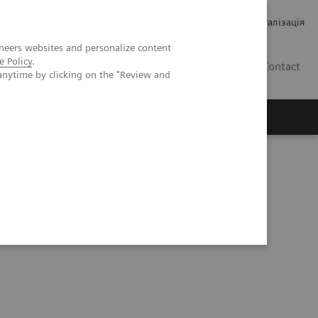
Кар’єра
Зв'язки з інвесторами
Медична візуалізація
neers websites and personalize content
e Policy
.
UA
Contact
anytime by clicking on the "Review and
ро Siemens Healthineers
ager Tutorial Series
Subscribe today!