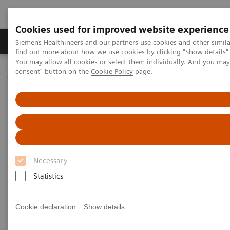
Cookies used for improved website experience
Продукція та сервіси
Клінічні галузі
Siemens Healthineers and our partners use cookies and other simil
find out more about how we use cookies by clicking "Show details" 
You may allow all cookies or select them individually. And you ma
consent" button on the
Cookie Policy
page.
Домашня
Клінічні галузі
Women's Health
Webinars
The importance of TORCH testing in prenatal care
The importance of TORCH
testing in prenatal care
Necessary
Statistics
|
Hans IJpelaar, Drs, Senior Manager,
30.06.2014
Clinical and Scientific Global
Cookie declaration
Show details
Marketing, Siemens Healthcare