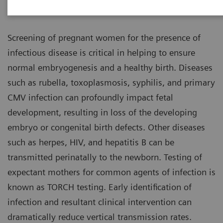
Diagnostics
Screening of pregnant women for the presence of
infectious disease is critical in helping to ensure
normal embryogenesis and a healthy birth. Diseases
such as rubella, toxoplasmosis, syphilis, and primary
CMV infection can profoundly impact fetal
development, resulting in loss of the developing
embryo or congenital birth defects. Other diseases
such as herpes, HIV, and hepatitis B can be
transmitted perinatally to the newborn. Testing of
expectant mothers for common agents of infection is
known as TORCH testing. Early identification of
infection and resultant clinical intervention can
dramatically reduce vertical transmission rates.