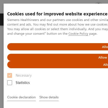
Cookies used for improved website experience
Ürün ve Hizmetler
Öne Çıkanlar
Sağlık Hizm
Siemens Healthineers and our partners use cookies and other simil
content and ads. You may find out more about how we use cookies b
You may allow all cookies or select them individually. And you ma
and change your consent" button on the
Cookie Policy
page.
Siemens Healthineers Türkiye
Laboratuvar Diagnostiği
Hastalıklara Göre Test Menüleri
Autoimmune Disorders
All
Autoimmune Disorders
Allow
All
Early detection of autoimmune disease is critical to
Necessary
ensure that early treatment is administered to
Statistics
prevent the development of disabling conditions.
Siemens Healthineers is committed to providing
Cookie declaration
Show details
clinicians with the tools needed for the diagnosis