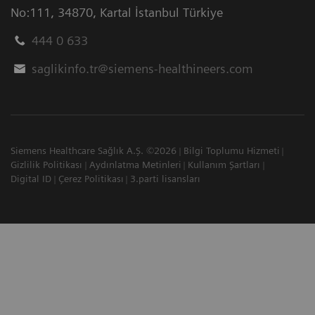
No:111
,
34870
,
Kartal İstanbul Türkiye
444 0 633
saglikinfo.tr@siemens-healthineers.com
Siemens Healthcare Sağlık A.Ş. ©2026
Bilgi Toplumu Hizmeti
Gizlilik Politikası
Aydınlatma Metinleri
Kullanım Şartları
Digital ID
Çerez Politikası
3.parti lisansları