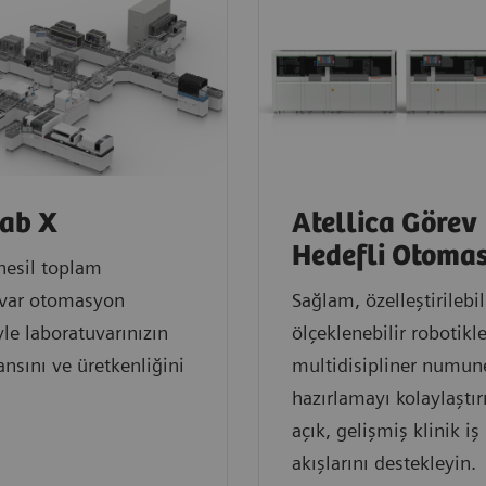
ab X
Atellica Görev
Hedefli Otoma
nesil toplam
uvar otomasyon
Sağlam, özelleştirilebil
e laboratuvarınızın
ölçeklenebilir robotikle
nsını ve üretkenliğini
multidisipliner numun
hazırlamayı kolaylaştır
açık, gelişmiş klinik iş
akışlarını destekleyin.