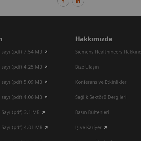
n
Hakkımızda
 sayı (pdf) 7.54 MB
Siemens Healthineers Hakkın
 sayı (pdf) 4.25 MB
Bize Ulaşın
 sayı (pdf) 5.09 MB
Konferans ve Etkinlikler
 sayı (pdf) 4.06 MB
Sağlık Sektörü Dergileri
 Sayı (pdf) 3.1 MB
Basın Bültenleri
 Sayı (pdf) 4.01 MB
İş ve Kariyer