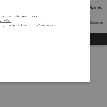
Kariyer
Yatırımcı ilişkileri
Hakkımızda
neers websites and personalize content
e Policy
.
TR
İletişim
Login / Register
anytime by clicking on the "Review and
mızda