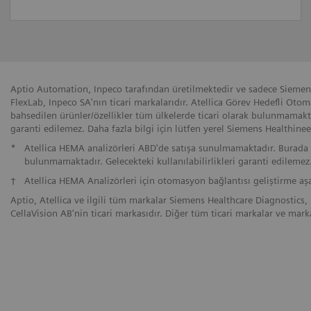
Aptio Automation, Inpeco tarafından üretilmektedir ve sadece Siemens
FlexLab, Inpeco SA'nın ticari markalarıdır. Atellica Görev Hedefli Ot
bahsedilen ürünler/özellikler tüm ülkelerde ticari olarak bulunmamaktad
garanti edilemez. Daha fazla bilgi için lütfen yerel Siemens Healthinee
*
Atellica HEMA analizörleri ABD'de satışa sunulmamaktadır. Burada b
bulunmamaktadır. Gelecekteki kullanılabilirlikleri garanti edilemez
†
Atellica HEMA Analizörleri için otomasyon bağlantısı geliştirme aşam
Aptio, Atellica ve ilgili tüm markalar Siemens Healthcare Diagnostics, I
CellaVision AB'nin ticari markasıdır. Diğer tüm ticari markalar ve marka