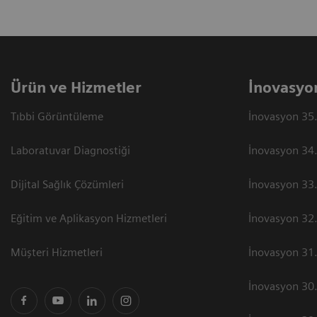
Ürün ve Hizmetler
İnovasyo
Tıbbi Görüntüleme
İnovasyon 35.
Laboratuvar Diagnostiği
İnovasyon 34.
Dijital Sağlık Çözümleri
İnovasyon 33.
Eğitim ve Aplikasyon Hizmetleri
İnovasyon 32.
Müşteri Hizmetleri
İnovasyon 31.
İnovasyon 30.