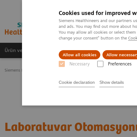
Cookies used for improved w
Siemens Healthineers and our partners us
and ads. You may find out more about how
You may allow all cookies or select them
change your consent" button on the
Cook
Ürün ve Hizmetler
Öne Çıkanlar
Sağlık Hizm
Allow all cookies
Allow necessar
Necessary
Preferences
Siemens Healthineers Türkiye
Laboratuvar Diagnostiği
Laboratu
Cookie declaration
Show details
Laboratuvar Otomasyon