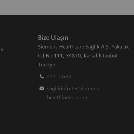
Bize Ulaşın
Siemens Healthcare Sağlık A.Ş. Yakacık
da
Cd No:111
,
34870
,
Kartal İstanbul
Türkiye
444 0 633
saglikinfo.tr@siemens-
healthineers.com