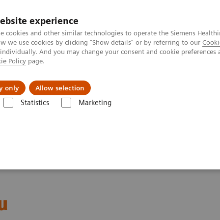
ebsite experience
e cookies and other similar technologies to operate the Siemens Healthi
 we use cookies by clicking "Show details" or by referring to our
Cooki
 individually. And you may change your consent and cookie preferences 
ie Policy
page.
etlerinde Karşılaşılan Zorluklar ve Çözüm Yolları
Hakkı
y only
Allow selection
Statistics
Marketing
var Otomasyonu
u