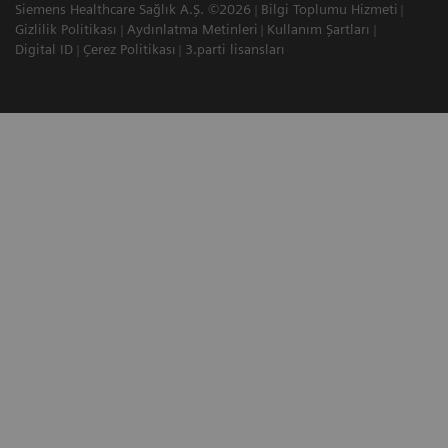
Siemens Healthcare Sağlık A.Ş. ©2026
Bilgi Toplumu Hizmeti
Gizlilik Politikası
Aydınlatma Metinleri
Kullanım Şartları
Digital ID
Çerez Politikası
3.parti lisansları