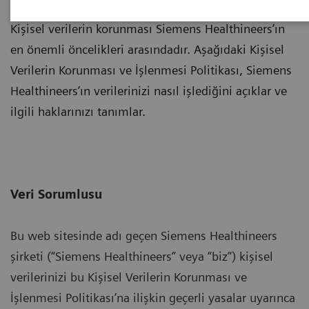
Kişisel verilerin korunması Siemens Healthineers’ın
en önemli öncelikleri arasındadır. Aşağıdaki Kişisel
Verilerin Korunması ve İşlenmesi Politikası, Siemens
Healthineers’ın verilerinizi nasıl işlediğini açıklar ve
ilgili haklarınızı tanımlar.
Veri Sorumlusu
Bu web sitesinde adı geçen Siemens Healthineers
şirketi (“Siemens Healthineers” veya “biz”) kişisel
verilerinizi bu Kişisel Verilerin Korunması ve
İşlenmesi Politikası’na ilişkin geçerli yasalar uyarınca