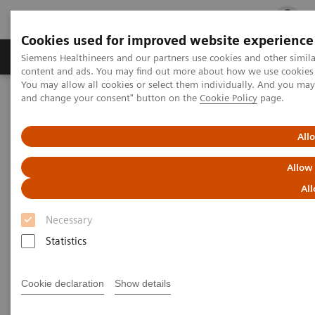
Cookies used for improved website experience
Ürün ve Hizmetler
Öne Çıkanlar
Sağlık Hizm
Siemens Healthineers and our partners use cookies and other simil
content and ads. You may find out more about how we use cookies b
You may allow all cookies or select them individually. And you ma
and change your consent" button on the
Cookie Policy
page.
Siemens Healthineers Türkiye
Siemens Healthineers
All
Siemens Healthineers
Allow
All
Kişisel Verilerin Korunması ve İşlenmesi
Politikası
Necessary
Statistics
Versiyon: Ağustos 2020
Cookie declaration
Show details