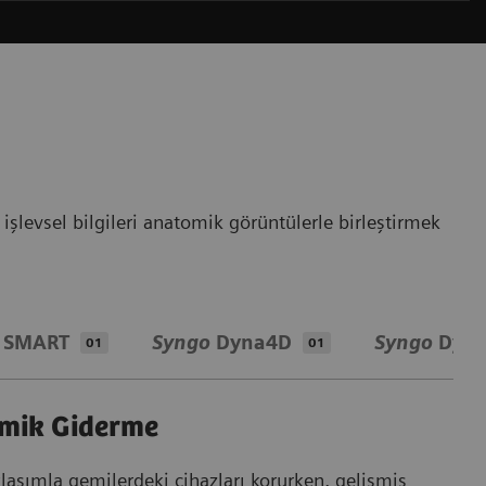
işlevsel bilgileri anatomik görüntülerle birleştirmek
 SMART
Syngo
Dyna4D
Syngo
Dyna
01
01
mik Giderme
Ha
klaşımla gemilerdeki cihazları korurken, gelişmiş