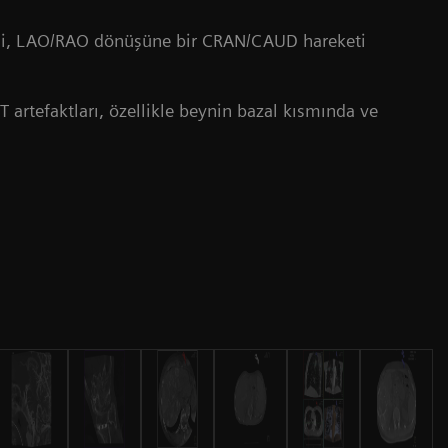
si, LAO/RAO dönüşüne bir CRAN/CAUD hareketi
BT artefaktları, özellikle beynin bazal kısmında ve
Al