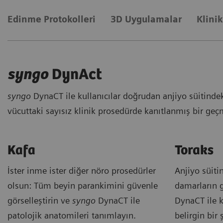
Edinme Protokolleri
3D Uygulamalar
Klini
syngo
DynAct
syngo
DynaCT ile kullanıcılar doğrudan anjiyo süitinde
vücuttaki sayısız klinik prosedürde kanıtlanmış bir geçm
Kafa
Toraks
İster inme ister diğer nöro prosedürler
Anjiyo süit
olsun: Tüm beyin parankimini güvenle
damarların g
görselleştirin ve
syngo
DynaCT ile
DynaCT ile 
patolojik anatomileri tanımlayın.
belirgin bir