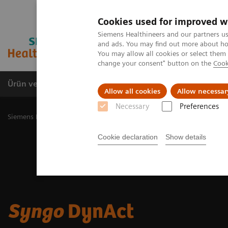
Cookies used for improved w
Siemens Healthineers and our partners us
and ads. You may find out more about how
You may allow all cookies or select them
change your consent" button on the
Cook
Ürün ve Hizmetler
Öne Çıkanlar
Sağlık Hizm
Allow all cookies
Allow necessar
Necessary
Preferences
Siemens Healthineers Türkiye
Tıbbi Görüntüleme
Anjiyografi
Cookie declaration
Show details
Syngo
DynAct