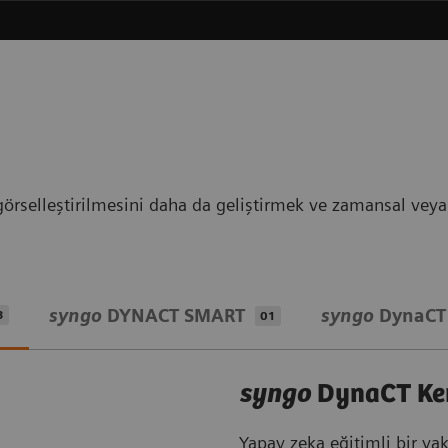
örselleştirilmesini daha da geliştirmek ve zamansal veya 
syngo
DYNACT SMART
syngo
DynaCT
3
01
syngo
DynaCT Ke
Yapay zeka eğitimli bir ya