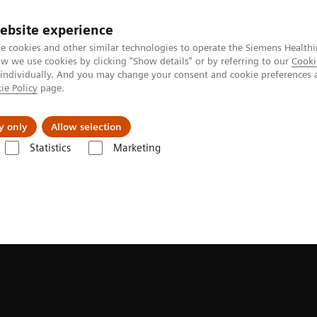
ebsite experience
e cookies and other similar technologies to operate the Siemens Healthi
 we use cookies by clicking "Show details" or by referring to our
Cooki
 individually. And you may change your consent and cookie preferences 
ie Policy
page.
etlerinde Karşılaşılan Zorluklar ve Çözüm Yolları
Hakkı
y only
Allow selection
Statistics
Marketing
Clinical Software Applications
Syngo
DynAct