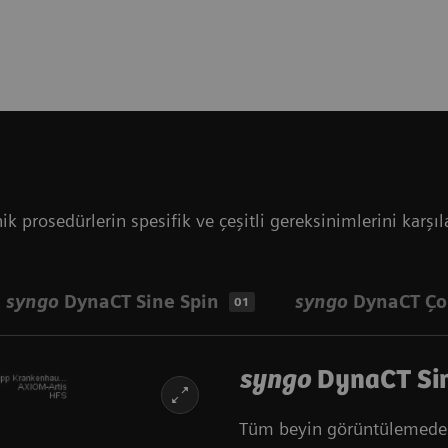
prosedürlerin spesifik ve çeşitli gereksinimlerini karşıla
syngo
DynaCT Sine Spin
syngo
DynaCT Çok
01
syngo
DynaCT Sin
Tüm beyin görüntülemede tu