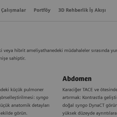
k Çalışmalar
Portföy
3D Rehberlik İş Akışı
ki veya hibrit ameliyathanedeki müdahaleler sırasında yumu
işe sahiptir.
Abdomen
indeki küçük pulmoner
Karaciğer TACE ve ötesinde
örselleştirilmesi:
syngo
artırmak: Kontrastla gelişt
küçük anatomik detayları
doğal
syngo
DynaCT görün
 şekilde görün.
yüksek düzeyde ayrıntılara