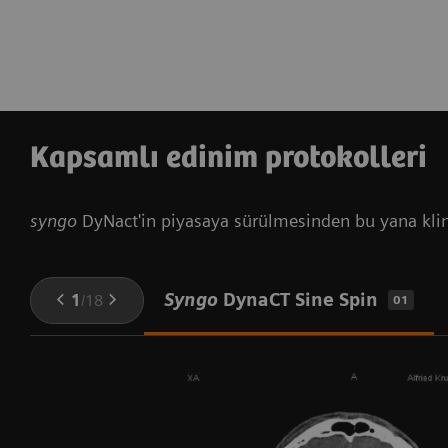
Kapsamlı edinim protokolleri
syngo
DyNact'in piyasaya sürülmesinden bu yana klinik 
Syngo
DynaCT Sine Spin
1
/
18
01