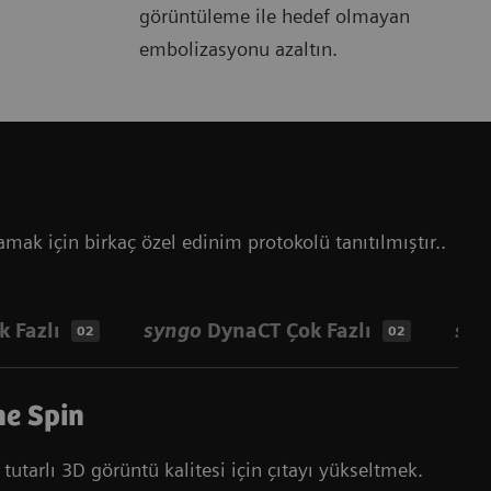
görüntüleme ile hedef olmayan
embolizasyonu azaltın.
mak için birkaç özel edinim protokolü tanıtılmıştır..
 Fazlı
syngo
DynaCT Çok Fazlı
syn
02
02
e Spin
tarlı 3D görüntü kalitesi için çıtayı yükseltmek.