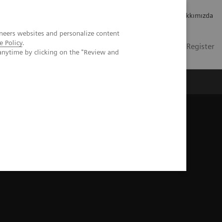
Kariyer
Yatırımcı ilişkileri
Hakkımızda
neers websites and personalize content
e Policy
.
TR
İletişim
Login / Register
anytime by clicking on the "Review and
mızda