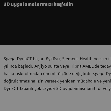
3D uygulamalarımızı keşfedin
Syngo
DynaCT başarı öyküsü, Siemens Healthinees'in il
yılında başladı. Anjiyo süitte veya Hibrit AMEL'de teda
hasta riski olmadan önemli ölçüde değiştirdi.
syngo
Dyn
doğrulanmasına izin vererek yeniden müdahale ve yenid
DynaCT tabanlı çok sayıda 3D uygulaması tanıtıldı ve ye