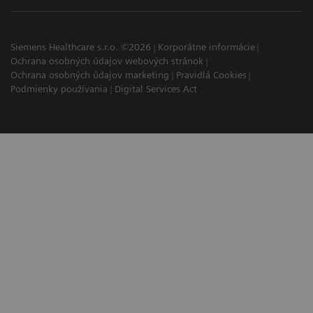
Siemens Healthcare s.r.o. ©2026
Korporátne informácie
Ochrana osobných údajov webových stránok
Ochrana osobných údajov marketing
Pravidlá Cookies
Podmienky používania
Digital Services Act