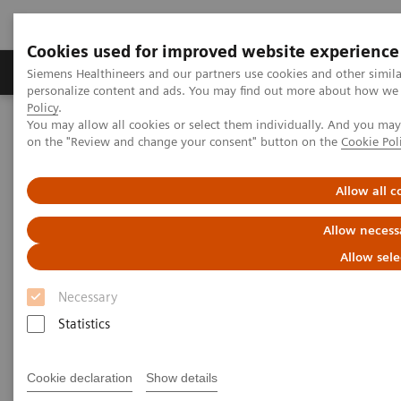
Cookies used for improved website experience
Produkty a služby
Podpora & Dokumentácia
Siemens Healthineers and our partners use cookies and other simil
personalize content and ads. You may find out more about how we u
Policy
.
You may allow all cookies or select them individually. And you ma
Siemens Healthineers Slovakia
Zobrazovacia diagnostika
on the "Review and change your consent" button on the
Cookie Pol
Molecular Imaging
MI World Summit 2026
MI World Summit 2026 Moments
Image 84
Allow all c
Image 84
Allow necess
Allow sele
Necessary
Statistics
Cookie declaration
Show details