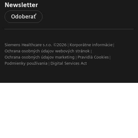
Newsletter
Odoberať
Siemens Healthcare s.r.o. ©2026
Korporátne informácie
Ochrana osobných údajov webových stránok
Ochrana osobných údajov marketing
Pravidlá Cookies
Podmienky používania
Digital Services Act