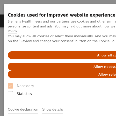
Cookies used for improved website experience
Produkty a služby
Podpora & Dokumentácia
Siemens Healthineers and our partners use cookies and other simil
personalize content and ads. You may find out more about how we u
Policy
.
You may allow all cookies or select them individually. And you ma
Siemens Healthineers Slovakia
Zobrazovacia diagnostika
on the "Review and change your consent" button on the
Cookie Pol
Molecular Imaging
MI World Summit 2026
MI World Summit 2026 Moments
Image 74
Allow all c
Image 74
Allow necess
Allow sele
Necessary
Statistics
Cookie declaration
Show details