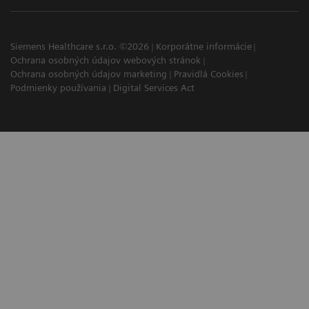
Siemens Healthcare s.r.o. ©2026
Korporátne informácie
Ochrana osobných údajov webových stránok
Ochrana osobných údajov marketing
Pravidlá Cookies
Podmienky používania
Digital Services Act