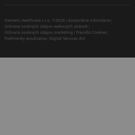
Siemens Healthcare s.r.o. ©2026
Korporátne informácie
Ochrana osobných údajov webových stránok
Ochrana osobných údajov marketing
Pravidlá Cookies
Podmienky používania
Digital Services Act