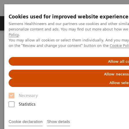
Cookies used for improved website experience
Produkty a služby
Podpora & Dokumentácia
Siemens Healthineers and our partners use cookies and other simil
personalize content and ads. You may find out more about how we u
Policy
.
You may allow all cookies or select them individually. And you ma
Siemens Healthineers Slovakia
Zobrazovacia diagnostika
on the "Review and change your consent" button on the
Cookie Pol
Molecular Imaging
MI World Summit 2026
MI World Summit 2026 Moments
Image 72
Allow all c
Image 72
Allow necess
Allow sele
Necessary
Statistics
Cookie declaration
Show details