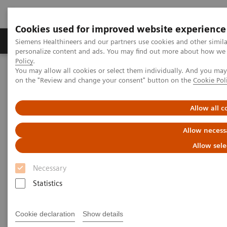
Cookies used for improved website experience
Produkty a služby
Podpora & Dokumentácia
Siemens Healthineers and our partners use cookies and other simil
personalize content and ads. You may find out more about how we u
Policy
.
You may allow all cookies or select them individually. And you ma
Siemens Healthineers Slovakia
Zobrazovacia diagnostika
on the "Review and change your consent" button on the
Cookie Pol
Molecular Imaging
MI World Summit 2026
MI World Summit 2026 Moments
Image 67
Allow all c
Image 67
Allow necess
Allow sele
Necessary
Statistics
Cookie declaration
Show details