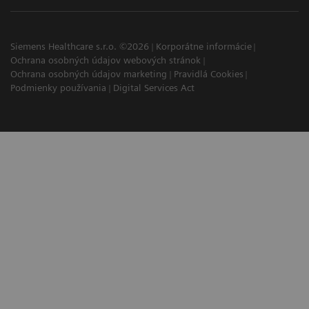
Siemens Healthcare s.r.o. ©2026
Korporátne informácie
Ochrana osobných údajov webových stránok
Ochrana osobných údajov marketing
Pravidlá Cookies
Podmienky používania
Digital Services Act