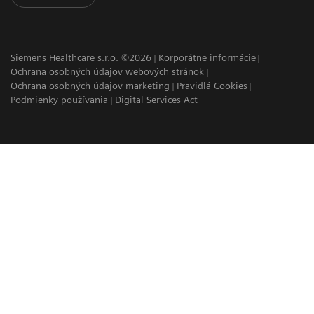
Siemens Healthcare s.r.o. ©2026
Korporátne informácie
Ochrana osobných údajov webových stránok
Ochrana osobných údajov marketing
Pravidlá Cookies
Podmienky používania
Digital Services Act