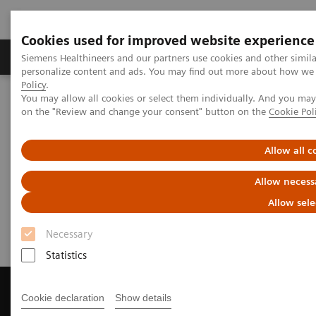
Cookies used for improved website experience
Produkty a služby
Podpora & Dokumentácia
Siemens Healthineers and our partners use cookies and other simil
personalize content and ads. You may find out more about how we u
Policy
.
You may allow all cookies or select them individually. And you ma
Siemens Healthineers Slovakia
Zobrazovacia diagnostika
on the "Review and change your consent" button on the
Cookie Pol
Magnetic Resonance Imaging
Get a Recommendation for your MRI System
Allow all c
Get a Recommendation for your
Allow necess
MRI System
Allow sele
Necessary
Statistics
Cookie declaration
Show details