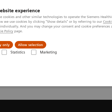
ebsite experience
e cookies and other similar technologies to operate the Siemens Healthi
 we use cookies by clicking "Show details" or by referring to our
Cooki
 individually. And you may change your consent and cookie preferences 
ie Policy
page.
Náš cieľ
O nás
TechCentrá
y only
Allow selection
Statistics
Marketing
ed Tomography
Get a Recommendation for your CT System
or your CT System