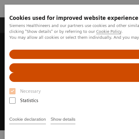
Cookies used for improved website experience
Продукты и решения
Клинические направле
Siemens Healthineers and our partners use cookies and other simil
clicking "Show details" or by referring to our
Cookie Policy
.
You may allow all cookies or select them individually. And you ma
Главная
Медицинская визуализация
Necessary
Statistics
Cookie declaration
Show details