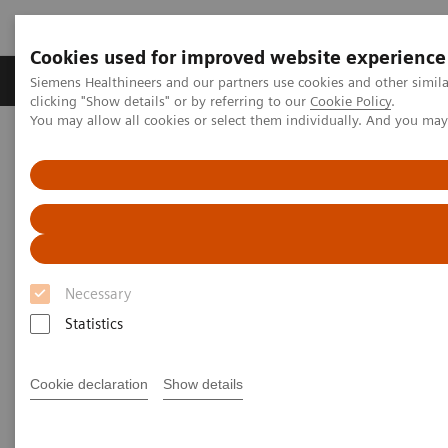
Cookies used for improved website experience
Продукты и решения
Клинические направле
Siemens Healthineers and our partners use cookies and other simil
clicking "Show details" or by referring to our
Cookie Policy
.
You may allow all cookies or select them individually. And you ma
Necessary
Statistics
Atellica Solution
Cookie declaration
Show details
Управляйте лабораторией с легкостью