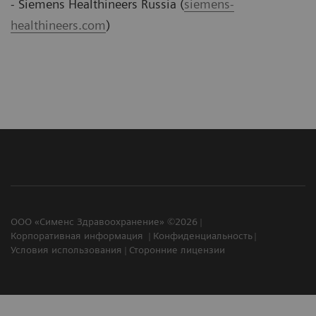
- Siemens Healthineers Russia (
siemens-
healthineers.com
)
ООО «Сименс Здравоохранение» ©2026
Корпоративная информация
Конфиденциальность
Условия использования
Сторонние лицензии