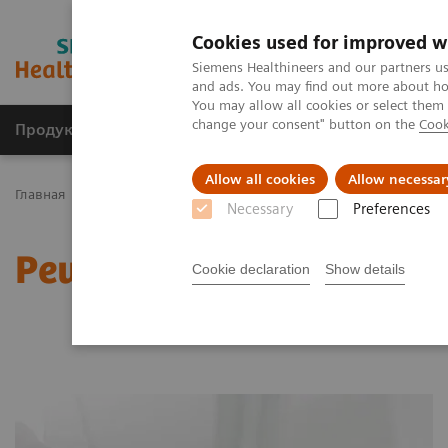
Cookies used for improved w
Siemens Healthineers and our partners us
and ads. You may find out more about how
You may allow all cookies or select them
change your consent" button on the
Cook
Продукты и решения
Клинические направле
Allow all cookies
Allow necessar
Главная
Решения для частных клиентов
Necessary
Preferences
Решения для частных
Cookie declaration
Show details