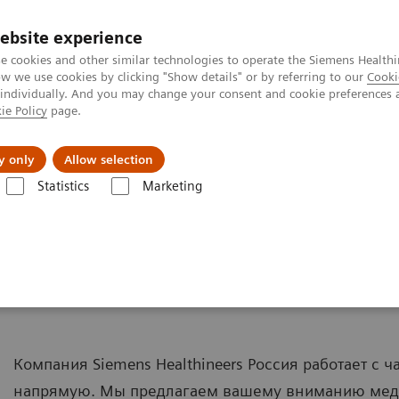
ebsite experience
e cookies and other similar technologies to operate the Siemens Healthi
 we use cookies by clicking "Show details" or by referring to our
Cooki
 individually. And you may change your consent and cookie preferences 
ie Policy
page.
ния
Для частных клиентов
Бизнес-па
y only
Allow selection
Statistics
Marketing
 клиентов
Компания Siemens Healthineers Россия работает с 
напрямую. Мы предлагаем вашему вниманию мед