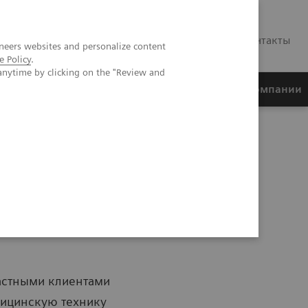
RU
Контакты
neers websites and personalize content
e Policy
.
anytime by clicking on the "Review and
ртнеры
Финансирование
О компании
частными клиентами
ицинскую технику