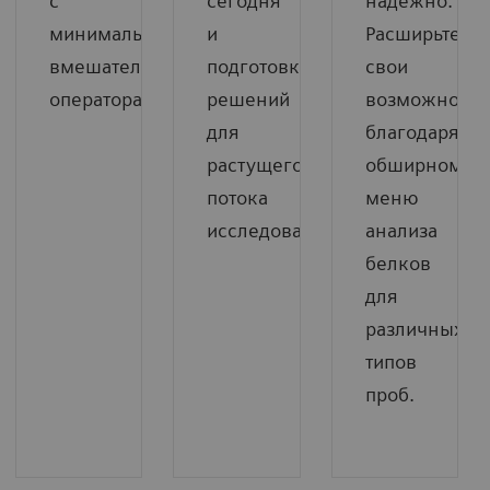
с
сегодня
надежно.
минимальным
и
Расширьте
вмешательством
подготовка
свои
оператора.
решений
возможности
для
благодаря
растущего
обширному
потока
меню
исследований.
анализа
белков
для
различных
типов
проб.