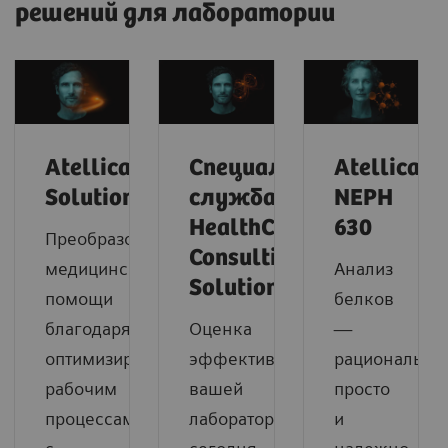
решений для лаборатории
Atellica
Специальная
Atellica
Solution
служба
NEPH
HealthCare
630
Преобразование
Consulting
медицинской
Анализ
Solution
помощи
белков
благодаря
Оценка
—
оптимизированным
эффективности
рационально,
рабочим
вашей
просто
процессам
лаборатории
и