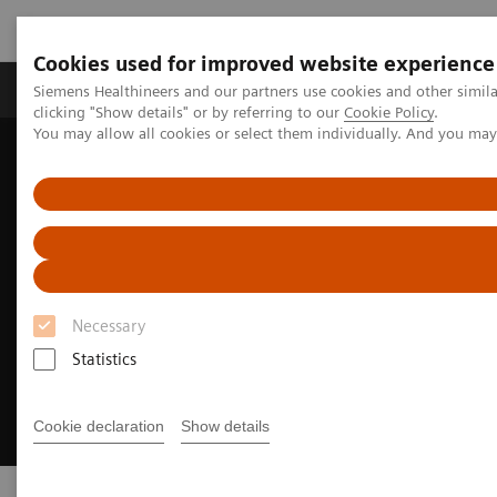
Cookies used for improved website experience
Продукты и решения
Клинические направле
Siemens Healthineers and our partners use cookies and other simil
clicking "Show details" or by referring to our
Cookie Policy
.
You may allow all cookies or select them individually. And you ma
Главная
Лабораторная диагностика
Necessary
Statistics
Cookie declaration
Show details